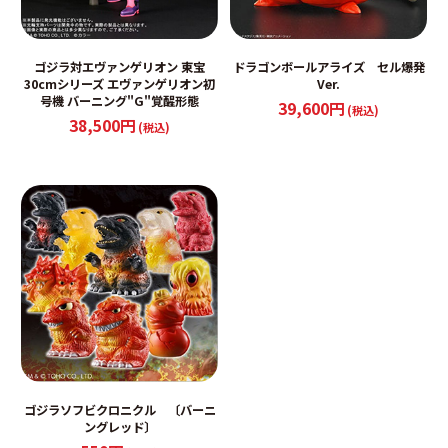
ゴジラ対エヴァンゲリオン 東宝
ドラゴンボールアライズ セル爆発
30cmシリーズ エヴァンゲリオン初
Ver.
号機 バーニング"G"覚醒形態
39,600円
(税込)
38,500円
(税込)
ゴジラソフビクロニクル 〔バーニ
ングレッド〕