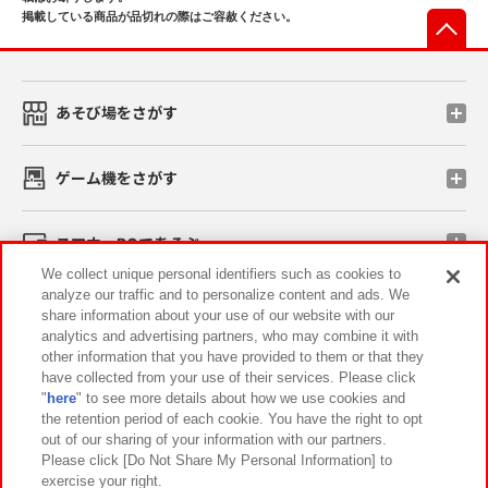
掲載している商品が品切れの際はご容赦ください。
先
あそび場をさがす
ゲーム機をさがす
スマホ・PCであそぶ
We collect unique personal identifiers such as cookies to
analyze our traffic and to personalize content and ads. We
イベント・キャンペーン
share information about your use of our website with our
analytics and advertising partners, who may combine it with
other information that you have provided to them or that they
have collected from your use of their services. Please click
"
here
" to see more details about how we use cookies and
関連会社
サステナビリティ
サイトポリシー
the retention period of each cookie. You have the right to opt
out of our sharing of your information with our partners.
プライバシーポリシー
ウェブアクセシビリティ方針と検証結果
Please click [Do Not Share My Personal Information] to
exercise your right.
お取引先さまとともに
食品のご提供について