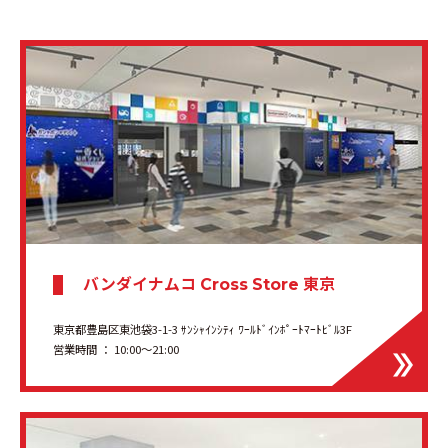
バンダイナムコ
東京
Cross Store
東京都豊島区東池袋3-1-3 ｻﾝｼｬｲﾝｼﾃｨ ﾜｰﾙﾄﾞｲﾝﾎﾟｰﾄﾏｰﾄﾋﾞﾙ3F
営業時間 ： 10:00〜21:00