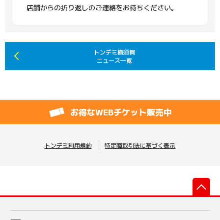
店舗からの折り返しのご連絡をお待ちください。
トンデミ横須賀
ニュース一覧
お得なWEBチケット販売中
トンデミ利用規約
特定商取引法に基づく表示
先