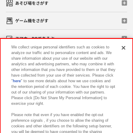
あそび場をさがす
ゲーム機をさがす
スマホ・PCであそぶ
We collect unique personal identifiers such as cookies to
analyze our traffic and to personalize content and ads. We
イベント・キャンペーン
share information about your use of our website with our
analytics and advertising partners, who may combine it with
other information that you have provided to them or that they
have collected from your use of their services. Please click
"
here
" to see more details about how we use cookies and
関連会社
サステナビリティ
サイトポリシー
the retention period of each cookie. You have the right to opt
out of our sharing of your information with our partners.
プライバシーポリシー
ウェブアクセシビリティ方針と検証結果
Please click [Do Not Share My Personal Information] to
exercise your right.
お取引先さまとともに
食品のご提供について
カスタマーハラスメント対応方針
よくあるご質問・お問い合わせ
Please note that even if you have enabled the opt-out
preference signals , if you choose to allow the sharing of
cookies and other identifiers on the following setup banner,
you will be deemed to have consented to the sharing