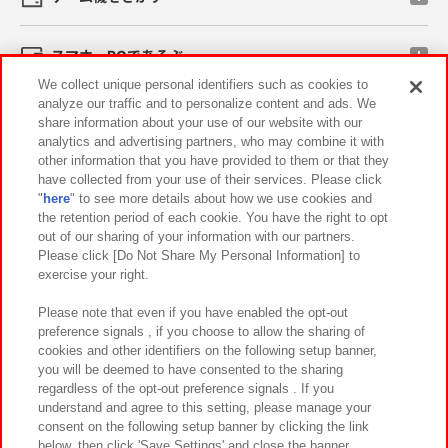
スマホ・PCであそぶ
We collect unique personal identifiers such as cookies to
analyze our traffic and to personalize content and ads. We
イベント・キャンペーン
share information about your use of our website with our
analytics and advertising partners, who may combine it with
other information that you have provided to them or that they
have collected from your use of their services. Please click
"
here
" to see more details about how we use cookies and
関連会社
サステナビリティ
サイトポリシー
the retention period of each cookie. You have the right to opt
out of our sharing of your information with our partners.
プライバシーポリシー
ウェブアクセシビリティ方針と検証結果
Please click [Do Not Share My Personal Information] to
exercise your right.
お取引先さまとともに
食品のご提供について
カスタマーハラスメント対応方針
よくあるご質問・お問い合わせ
Please note that even if you have enabled the opt-out
preference signals , if you choose to allow the sharing of
cookies and other identifiers on the following setup banner,
you will be deemed to have consented to the sharing
regardless of the opt-out preference signals . If you
understand and agree to this setting, please manage your
consent on the following setup banner by clicking the link
below, then click 'Save Settings' and close the banner.