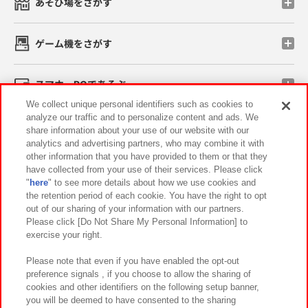
あそび場をさがす
ゲーム機をさがす
スマホ・PCであそぶ
We collect unique personal identifiers such as cookies to
analyze our traffic and to personalize content and ads. We
イベント・キャンペーン
share information about your use of our website with our
analytics and advertising partners, who may combine it with
other information that you have provided to them or that they
have collected from your use of their services. Please click
"
here
" to see more details about how we use cookies and
関連会社
サステナビリティ
サイトポリシー
the retention period of each cookie. You have the right to opt
out of our sharing of your information with our partners.
プライバシーポリシー
ウェブアクセシビリティ方針と検証結果
Please click [Do Not Share My Personal Information] to
exercise your right.
お取引先さまとともに
食品のご提供について
カスタマーハラスメント対応方針
よくあるご質問・お問い合わせ
Please note that even if you have enabled the opt-out
preference signals , if you choose to allow the sharing of
cookies and other identifiers on the following setup banner,
you will be deemed to have consented to the sharing