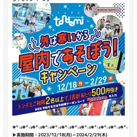
❅꙳ః❅꙳ః❅꙳ః❅꙳ః❅꙳ః❅꙳ః❅꙳ః❅꙳ః❅꙳ః❅꙳ః❅꙳ః❅꙳ః❅꙳
▶実施期間：2023/12/18(月)～2024/2/29(木)