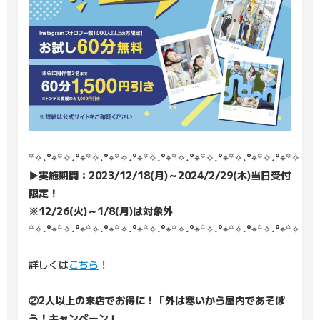
꙳✧˖°⌖꙳✧˖°⌖꙳✧˖°⌖꙳✧˖°⌖꙳✧˖°⌖꙳✧˖°⌖꙳✧˖°⌖꙳✧˖°⌖꙳✧˖°⌖꙳✧˖°⌖
▶実施期間：2023/12/18(月)～2024/2/29(木)当日受付
限定！
※12/26(火)～1/8(月)は対象外
꙳✧˖°⌖꙳✧˖°⌖꙳✧˖°⌖꙳✧˖°⌖꙳✧˖°⌖꙳✧˖°⌖꙳✧˖°⌖꙳✧˖°⌖꙳✧˖°⌖꙳✧˖°⌖
詳しくは
こちら
！
②2人以上の来店でお得に！「外は寒いから屋内であそぼ
う！キャンペーン」