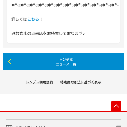
❅꙳ః❅꙳ః❅꙳ః❅꙳ః❅꙳ః❅꙳ః❅꙳ః❅꙳ః❅꙳ః❅꙳ః❅꙳ః❅꙳ః❅꙳
詳しくは
こちら
！
みなさまのご来店をお待ちしております♪
トンデミ
ニュース一覧
トンデミ利用規約
特定商取引法に基づく表示
先