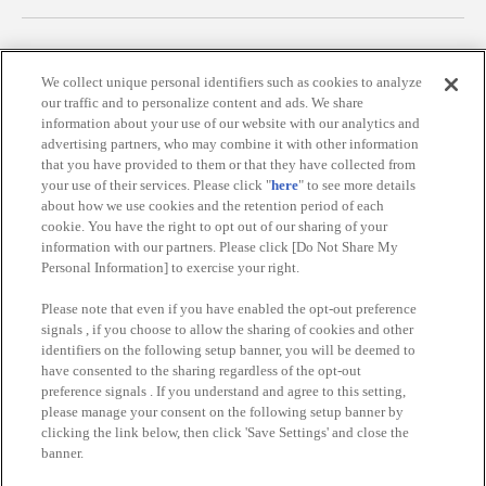
We collect unique personal identifiers such as cookies to analyze
関連会社
サステナビリティ
サイトポリシー
our traffic and to personalize content and ads. We share
information about your use of our website with our analytics and
プライバシーポリシー
advertising partners, who may combine it with other information
that you have provided to them or that they have collected from
ウェブアクセシビリティ方針と検証結果
your use of their services. Please click "
here
" to see more details
about how we use cookies and the retention period of each
お取引先さまとともに
食品のご提供について
cookie. You have the right to opt out of our sharing of your
information with our partners. Please click [Do Not Share My
カスタマーハラスメント対応方針
Personal Information] to exercise your right.
よくあるご質問・お問い合わせ
Please note that even if you have enabled the opt-out preference
signals , if you choose to allow the sharing of cookies and other
identifiers on the following setup banner, you will be deemed to
have consented to the sharing regardless of the opt-out
preference signals . If you understand and agree to this setting,
please manage your consent on the following setup banner by
clicking the link below, then click 'Save Settings' and close the
banner.
©Bandai Namco Amusement Inc.