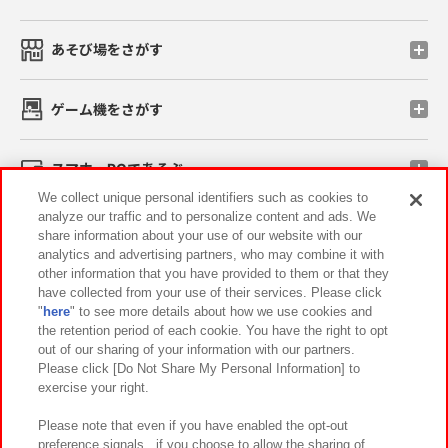
あそび場をさがす
ゲーム機をさがす
スマホ・PCであそぶ
We collect unique personal identifiers such as cookies to
analyze our traffic and to personalize content and ads. We
イベント・キャンペーン
share information about your use of our website with our
analytics and advertising partners, who may combine it with
other information that you have provided to them or that they
have collected from your use of their services. Please click
"
here
" to see more details about how we use cookies and
関連会社
サステナビリティ
サイトポリシー
the retention period of each cookie. You have the right to opt
out of our sharing of your information with our partners.
プライバシーポリシー
ウェブアクセシビリティ方針と検証結果
Please click [Do Not Share My Personal Information] to
exercise your right.
お取引先さまとともに
食品のご提供について
カスタマーハラスメント対応方針
よくあるご質問・お問い合わせ
Please note that even if you have enabled the opt-out
preference signals , if you choose to allow the sharing of