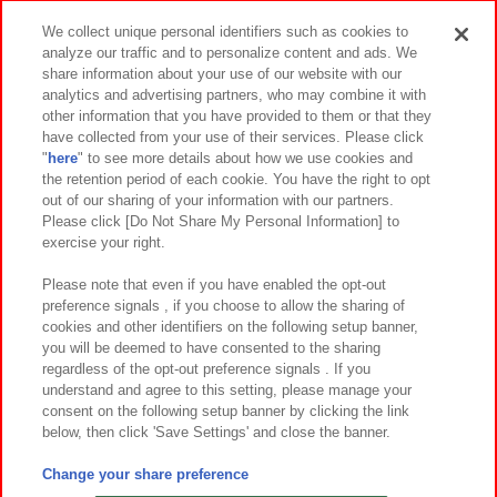
We collect unique personal identifiers such as cookies to
analyze our traffic and to personalize content and ads. We
イベント・キャンペーン
share information about your use of our website with our
analytics and advertising partners, who may combine it with
other information that you have provided to them or that they
have collected from your use of their services. Please click
"
here
" to see more details about how we use cookies and
関連会社
サステナビリティ
サイトポリシー
the retention period of each cookie. You have the right to opt
out of our sharing of your information with our partners.
プライバシーポリシー
ウェブアクセシビリティ方針と検証結果
Please click [Do Not Share My Personal Information] to
exercise your right.
お取引先さまとともに
食品のご提供について
カスタマーハラスメント対応方針
よくあるご質問・お問い合わせ
Please note that even if you have enabled the opt-out
preference signals , if you choose to allow the sharing of
cookies and other identifiers on the following setup banner,
you will be deemed to have consented to the sharing
regardless of the opt-out preference signals . If you
understand and agree to this setting, please manage your
consent on the following setup banner by clicking the link
below, then click 'Save Settings' and close the banner.
©Bandai Namco Amusement Inc.
©Bandai Namco Amusement Lab Inc.
Change your share preference
©Bandai Namco Experience Inc.