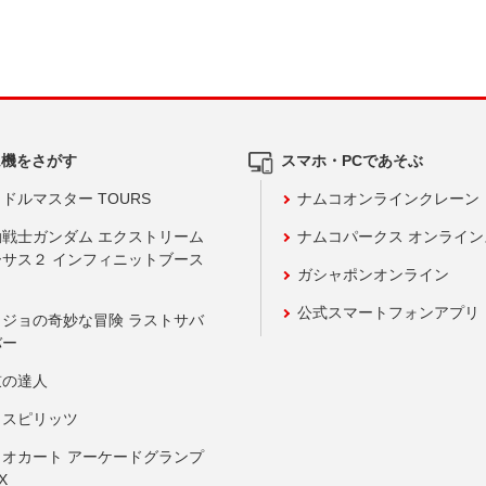
ム機をさがす
スマホ・PCであそぶ
ドルマスター TOURS
ナムコオンラインクレーン
動戦士ガンダム エクストリーム
ナムコパークス オンライ
ーサス２ インフィニットブース
ガシャポンオンライン
公式スマートフォンアプリ
ョジョの奇妙な冒険 ラストサバ
バー
鼓の達人
りスピリッツ
リオカート アーケードグランプ
X