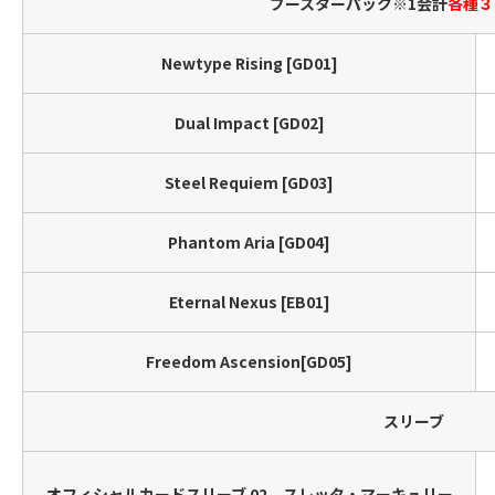
ブースターパック※1会計
各種３
Newtype Rising [GD01]
Dual Impact [GD02]
Steel Requiem [GD03]
Phantom Aria [GD04]
Eternal Nexus [EB01]
Freedom Ascension[GD05]
スリーブ
オフィシャルカードスリーブ 02 スレッタ・マーキュリー