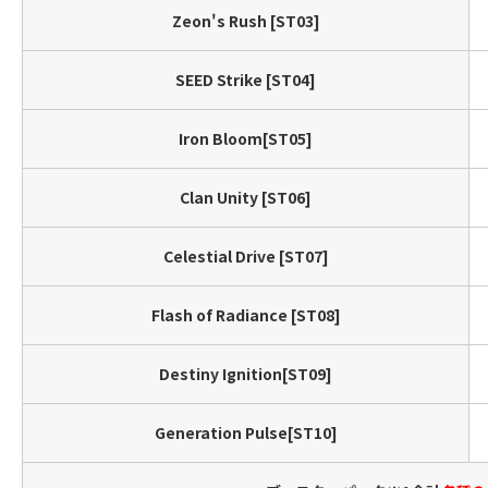
Zeon's Rush [ST03]
SEED Strike [ST04]
Iron Bloom[ST05]
Clan Unity [ST06]
Celestial Drive [ST07]
Flash of Radiance [ST08]
Destiny Ignition[ST09]
Generation Pulse[ST10]