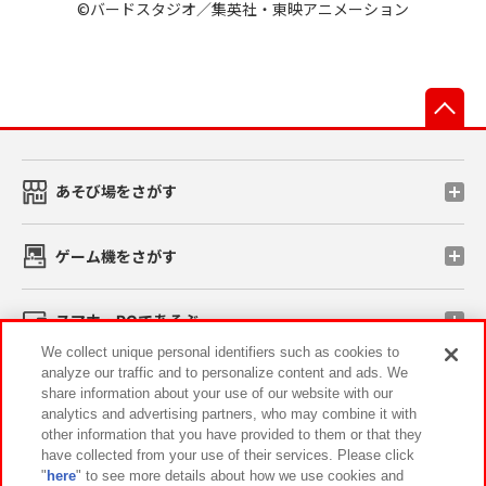
©バードスタジオ／集英社・東映アニメーション
先
あそび場をさがす
ゲーム機をさがす
スマホ・PCであそぶ
We collect unique personal identifiers such as cookies to
analyze our traffic and to personalize content and ads. We
イベント・キャンペーン
share information about your use of our website with our
analytics and advertising partners, who may combine it with
other information that you have provided to them or that they
have collected from your use of their services. Please click
"
here
" to see more details about how we use cookies and