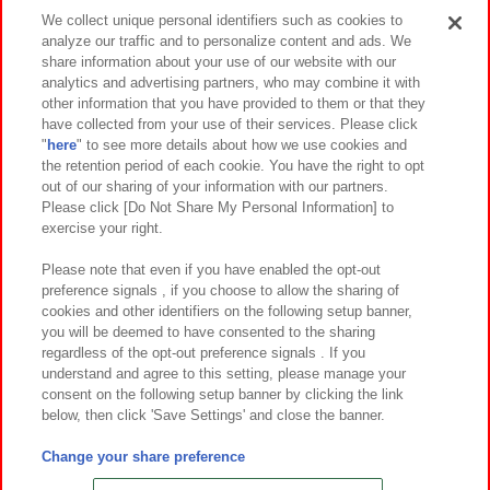
We collect unique personal identifiers such as cookies to
analyze our traffic and to personalize content and ads. We
イベント・キャンペーン
share information about your use of our website with our
analytics and advertising partners, who may combine it with
other information that you have provided to them or that they
have collected from your use of their services. Please click
"
here
" to see more details about how we use cookies and
関連会社
サステナビリティ
サイトポリシー
the retention period of each cookie. You have the right to opt
out of our sharing of your information with our partners.
プライバシーポリシー
ウェブアクセシビリティ方針と検証結果
Please click [Do Not Share My Personal Information] to
exercise your right.
お取引先さまとともに
食品のご提供について
カスタマーハラスメント対応方針
よくあるご質問・お問い合わせ
Please note that even if you have enabled the opt-out
preference signals , if you choose to allow the sharing of
cookies and other identifiers on the following setup banner,
you will be deemed to have consented to the sharing
regardless of the opt-out preference signals . If you
understand and agree to this setting, please manage your
consent on the following setup banner by clicking the link
below, then click 'Save Settings' and close the banner.
©Bandai Namco Amusement Inc.
©Bandai Namco Amusement Lab Inc.
Change your share preference
©Bandai Namco Experience Inc.