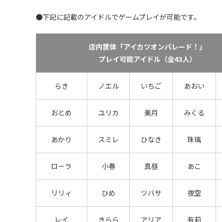
●下記に記載のアイドルでゲームプレイが可能です。
店内筐体「アイカツオンパレード！」
プレイ可能アイドル（全43人）
らき
ノエル
いちご
あおい
おとめ
ユリカ
美月
みくる
あかり
スミレ
ひなき
珠璃
ローラ
小春
真昼
あこ
リリィ
ひめ
ツバサ
夜空
レイ
きらら
アリア
有莉