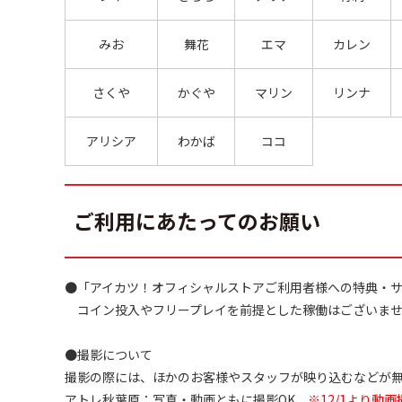
みお
舞花
エマ
カレン
さくや
かぐや
マリン
リンナ
アリシア
わかば
ココ
ご利用にあたってのお願い
●「アイカツ！オフィシャルストアご利用者様への特典・
コイン投入やフリープレイを前提とした稼働はございませ
●撮影について
撮影の際には、ほかのお客様やスタッフが映り込むなどが
アトレ秋葉原：写真・動画ともに撮影OK
※12/1より動