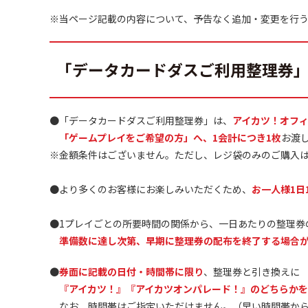
※当ページ記載の内容について、予告なく追加・変更を行
「データカードダスご利用整理券
●「データカードダスご利用整理券」は、
アイカツ！オフ
「ゲームプレイをご希望の方」へ、1会計につき1枚
お渡
※金額条件はございません。ただし、レジ袋のみのご購入
●より多くのお客様にお楽しみいただくため、
お一人様1日
●1プレイごとの所要時間の関係から、一日あたりの整理券
準備数に達し次第、早期に整理券の配布を終了する場合
●
券面に記載の日付・時間帯に限り
、整理券と引き換えに
『アイカツ！』『アイカツオンパレード！』のどちらかを
なお、時間帯はご指定いただけません。（早い時間帯から