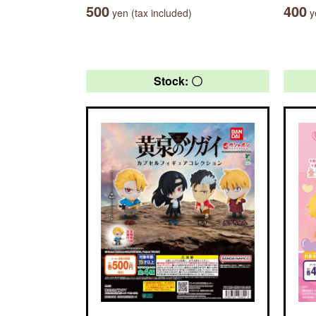
500
400
yen (tax included)
ye
Stock: 〇