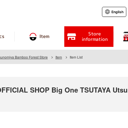
English
Store
cs
Item
information
unomiya Bamboo Forest Store
Item
Item List
FICIAL SHOP Big One TSUTAYA Utsu