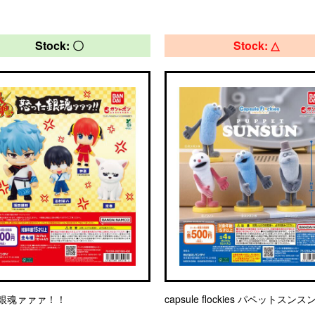
Stock: 〇
Stock: △
銀魂ァァァ！！
capsule flockies パペットスンス