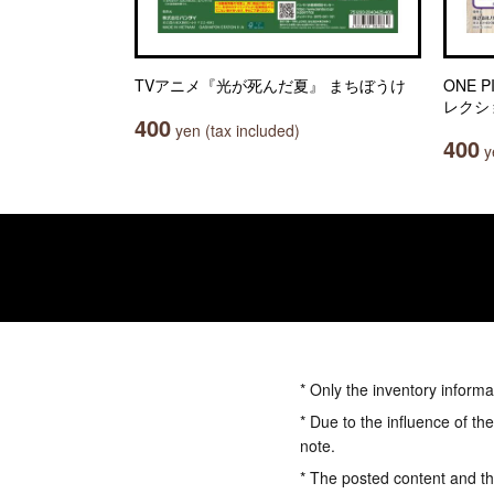
TVアニメ『光が死んだ夏』 まちぼうけ
ONE 
レクシ
400
yen (tax included)
400
ye
* Only the inventory informa
* Due to the influence of th
note.
* The posted content and the