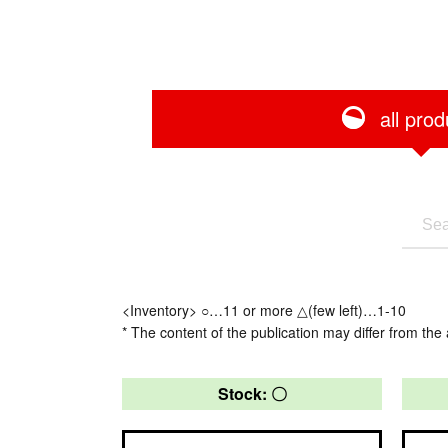
all prod
<Inventory> ○…11 or more △(few left)…1-10
* The content of the publication may differ from the 
Stock: 〇