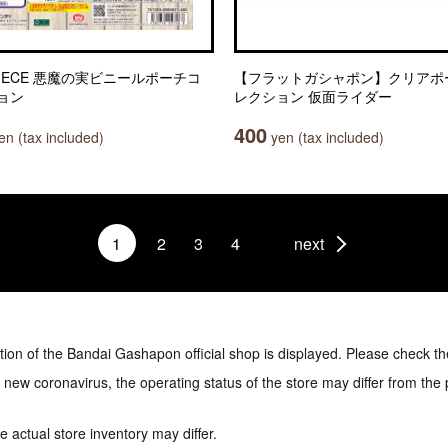
PIECE 悪魔の実ビニールポーチコ
【フラットガシャポン】クリアポ
ョン
レクション 仮面ライダー
400
n (tax included)
yen (tax included)
1
2
3
4
next
tion of the Bandai Gashapon official shop is displayed. Please check th
e new coronavirus, the operating status of the store may differ from the
 actual store inventory may differ.