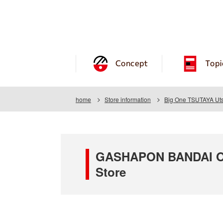
Concept
Topi
home
Store information
Big One TSUTAYA Uts
GASHAPON BANDAI OF
Store