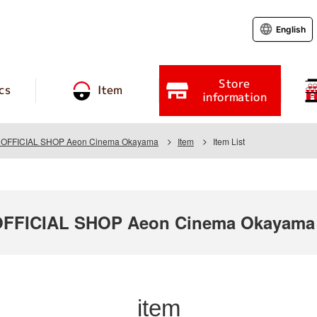
English
Store
cs
Item
information
OFFICIAL SHOP Aeon Cinema Okayama
Item
Item List
FFICIAL SHOP Aeon Cinema Okayama
item