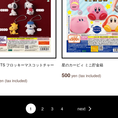
NUTS フロッキーマスコットチャー
星のカービィ ミニ貯金箱
500
yen (tax included)
n (tax included)
1
2
3
4
next