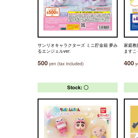
サンリオキャラクターズ ミニ貯金箱 夢み
家庭教
るエンジェルver.
ますこ
500
400
yen (tax included)
ye
Stock: 〇