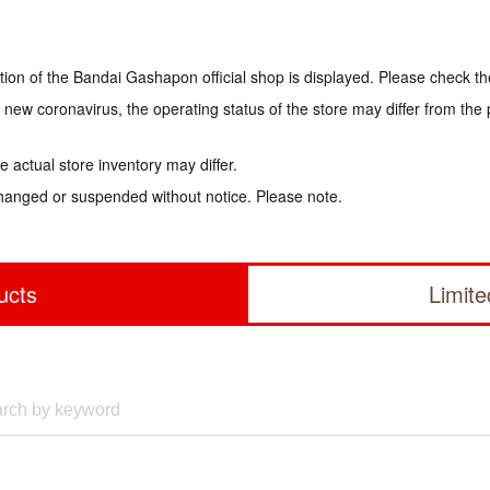
tion of the Bandai Gashapon official shop is displayed. Please check th
e new coronavirus, the operating status of the store may differ from the
 actual store inventory may differ.
hanged or suspended without notice. Please note.
ucts
Limit