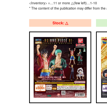
<Inventory> ○…11 or more △(few left)…1-10
* The content of the publication may differ from the 
Stock: △