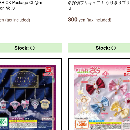
RICK Package Ch@rm
名探偵プリキュア！ なりきりプ
ion Vol.3
３
300
n (tax included)
yen (tax included)
Stock: 〇
Stock: 〇