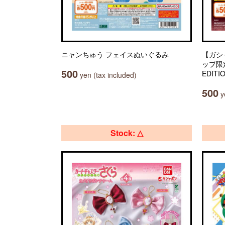
ニャンちゅう フェイスぬいぐるみ
【ガシ
ップ限定】
500
EDITI
yen (tax included)
500
ye
Stock: △