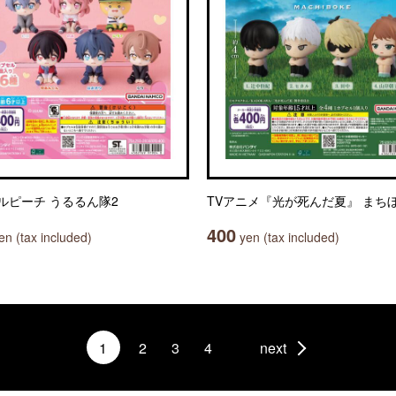
ルピーチ うるるん隊2
TVアニメ『光が死んだ夏』 まち
400
n (tax included)
yen (tax included)
1
2
3
4
next