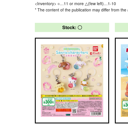
<Inventory> ○…11 or more △(few left)…1-10
* The content of the publication may differ from the 
Stock: 〇