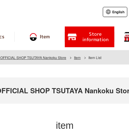
English
Store
cs
Item
information
FFICIAL SHOP TSUTAYA Nankoku Store
Item
Item List
FICIAL SHOP TSUTAYA Nankoku Sto
item