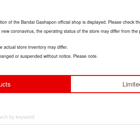
tion of the Bandai Gashapon official shop is displayed. Please check th
e new coronavirus, the operating status of the store may differ from the
 actual store inventory may differ.
hanged or suspended without notice. Please note.
ucts
Limit