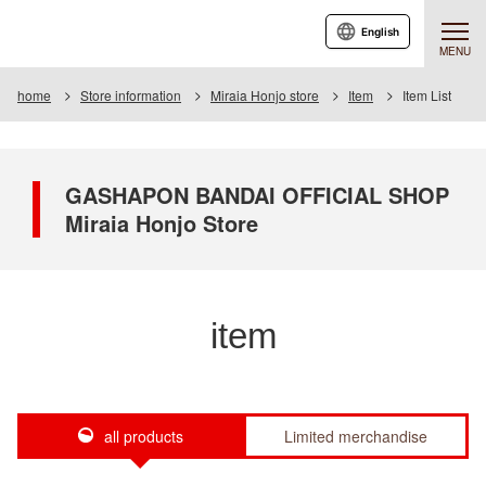
English
MENU
home
Store information
Miraia Honjo store
Item
Item List
GASHAPON BANDAI OFFICIAL SHOP
Miraia Honjo Store
item
all products
Limited merchandise