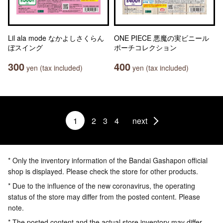
Lil ala mode なかよしさくらん
ONE PIECE 悪魔の実ビニール
ぼスイング
ポーチコレクション
300
400
yen (tax included)
yen (tax included)
1
2
3
4
next
* Only the inventory information of the Bandai Gashapon official
shop is displayed. Please check the store for other products.
* Due to the influence of the new coronavirus, the operating
status of the store may differ from the posted content. Please
note.
* The posted content and the actual store inventory may differ.