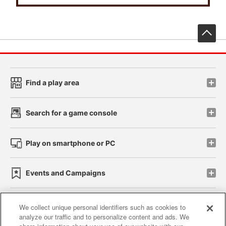
先
Find a play area
Search for a game console
Play on smartphone or PC
Events and Campaigns
We collect unique personal identifiers such as cookies to
analyze our traffic and to personalize content and ads. We
Affiliate
Sustainability
site policy
privacy policy