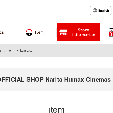
English
Store
cs
Item
information
a
Item
Item List
FICIAL SHOP Narita Humax Cinemas
item