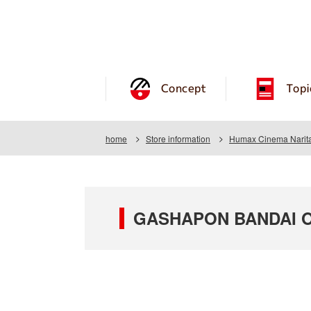
Concept
Topi
home
Store information
Humax Cinema Narit
GASHAPON BANDAI OF