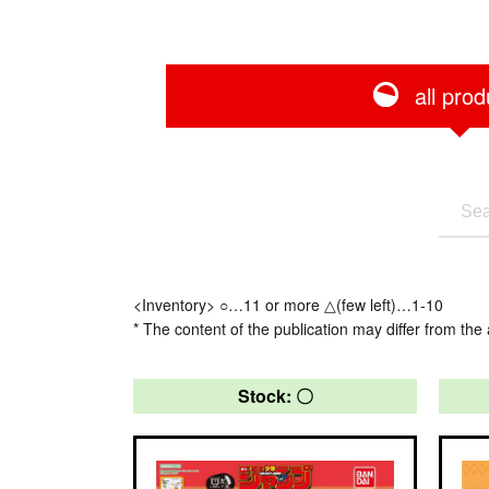
all prod
<Inventory> ○…11 or more △(few left)…1-10
* The content of the publication may differ from the 
Stock: 〇