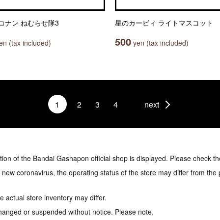
コナン ねむらせ隊3
星のカービィ ライトマスコット
500
n (tax included)
yen (tax included)
1
2
3
4
next
tion of the Bandai Gashapon official shop is displayed. Please check th
e new coronavirus, the operating status of the store may differ from the
 actual store inventory may differ.
hanged or suspended without notice. Please note.