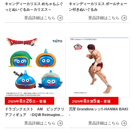
キャンディーカリエス めちゃもふぐ
キャンディーカリエス ボールチェー
っとぬいぐるみ～カリエス～
ン付きぬいぐるみ
8
26
8
5
2026年
月
日～登場
2026年
月第
週～登場
ドラゴンクエスト AM ビッグクリ
刃牙 Grandistaッッ!!-HANMA BAKI
アフィギュア ~DQⅦ Reimagined
-
発売記念編~