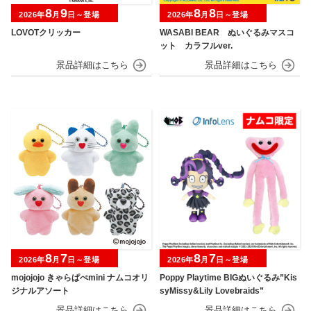
8
9
8
8
2026年
月
日～登場
2026年
月
日～登場
LOVOTクリッカー
WASABI BEAR ぬいぐるみマスコ
ット カラフルver.
8
7
8
7
2026年
月
日～登場
2026年
月
日～登場
mojojojo きゃらぱぺmini ナムコオリ
Poppy Playtime BIGぬいぐるみ”Kis
ジナルアソート
syMissy&Lily Lovebraids”