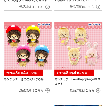
と くつろぎタイムぬいぐるみ～ヤド
ぐるみ～ミジュマル・ヒバニー・ニ
ン～
ャオハ～
8
4
8
4
2026年
月第
週～登場
2026年
月第
週～登場
モンチッチ きのこぬいぐるみ
モンチッチ LoveHappyAngelマス
コット