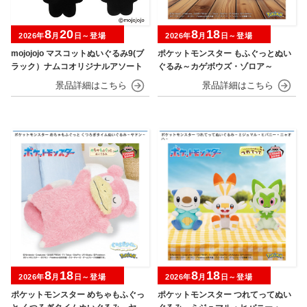
8
20
8
18
2026年
月
日～登場
2026年
月
日～登場
mojojojo マスコットぬいぐるみ9(ブ
ポケットモンスター もふぐっとぬい
ラック）ナムコオリジナルアソート
ぐるみ～カゲボウズ・ゾロア～
8
18
8
18
2026年
月
日～登場
2026年
月
日～登場
ポケットモンスター めちゃもふぐっ
ポケットモンスター つれてってぬい