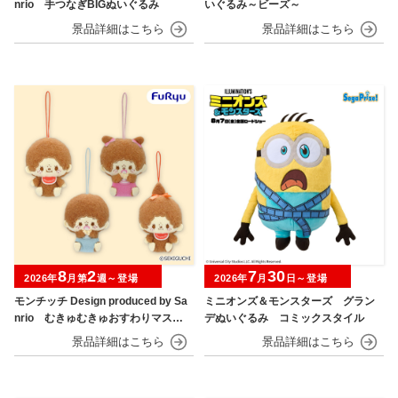
nrio 手つなぎBIGぬいぐるみ
いぐるみ～ビーズ～
8
2
7
30
2026年
月第
週～登場
2026年
月
日～登場
モンチッチ Design produced by Sa
ミニオンズ＆モンスターズ グラン
nrio むきゅむきゅおすわりマスコ
デぬいぐるみ コミックスタイル
ット