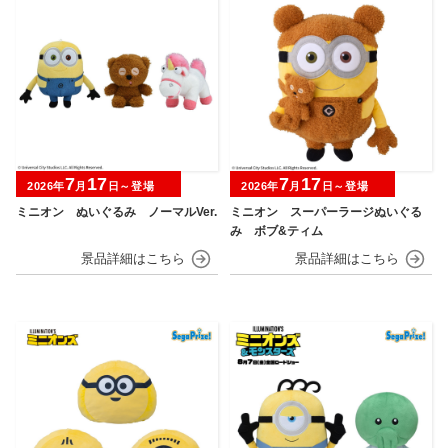
7
17
7
17
2026年
月
日～登場
2026年
月
日～登場
ミニオン ぬいぐるみ ノーマルVer.
ミニオン スーパーラージぬいぐる
み ボブ&ティム