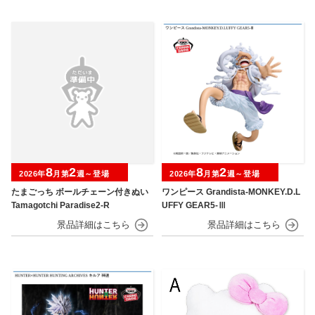
8
2
8
2
2026年
月第
週～登場
2026年
月第
週～登場
たまごっち ボールチェーン付きぬい
ワンピース Grandista-MONKEY.D.L
Tamagotchi Paradise2-R
UFFY GEAR5-Ⅲ