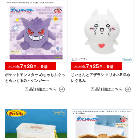
7
28
7
25
2026年
月
日～登場
2026年
月
日～登場
ポケットモンスター めちゃもふぐっ
じいさんとアザラシ クリオネBIGぬ
とぬいぐるみ～ゲンガー～
いぐるみ