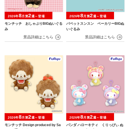
8
2
8
2
2026年
月第
週～登場
2026年
月第
週～登場
モンチッチ おしゃぶりBIGぬいぐる
パペットスンスン ベーカリーBIGぬ
み
いぐるみ
8
2
8
2
2026年
月第
週～登場
2026年
月第
週～登場
モンチッチ Design produced by Sa
パンダ ハローキティ くりっぴぃ ぬ