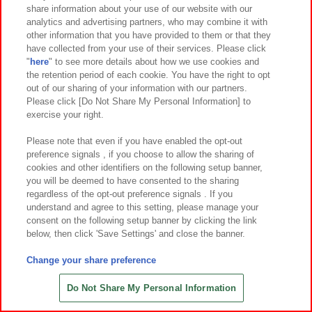
share information about your use of our website with our
6
26
6
26
2026年
月
日～登場
2026年
月
日～登場
analytics and advertising partners, who may combine it with
other information that you have provided to them or that they
ケロロ軍曹 めちゃもふぐっとぬいぐ
ちいかわ PUKU CHURU seal①
have collected from your use of their services. Please click
るみ－ナムコキャンペーン－
"
here
" to see more details about how we use cookies and
the retention period of each cookie. You have the right to opt
out of our sharing of your information with our partners.
Please click [Do Not Share My Personal Information] to
exercise your right.
Please note that even if you have enabled the opt-out
preference signals , if you choose to allow the sharing of
cookies and other identifiers on the following setup banner,
you will be deemed to have consented to the sharing
regardless of the opt-out preference signals . If you
understand and agree to this setting, please manage your
consent on the following setup banner by clicking the link
below, then click 'Save Settings' and close the banner.
Change your share preference
6
26
6
26
2026年
月
日～登場
2026年
月
日～登場
TVアニメ『ブルーロック』 in ナンジ
それいけ！アンパンマン 折りたた
Do Not Share My Personal Information
ャタウン ちびぐるみ～チャイにゃFe
みエコバッグVer.6
s～