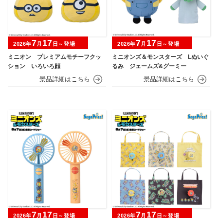
7
17
7
17
2026年
月
日～登場
2026年
月
日～登場
ミニオン プレミアムモチーフクッ
ミニオンズ＆モンスターズ Lぬいぐ
ション いろいろ顔
るみ ジェームズ&グーミー
7
17
7
17
2026年
月
日～登場
2026年
月
日～登場