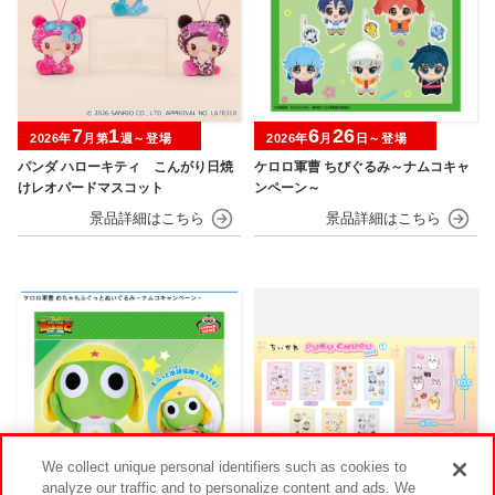
7
1
6
26
2026年
月第
週～登場
2026年
月
日～登場
パンダ ハローキティ こんがり日焼
ケロロ軍曹 ちびぐるみ～ナムコキャ
けレオパードマスコット
ンペーン～
We collect unique personal identifiers such as cookies to
analyze our traffic and to personalize content and ads. We