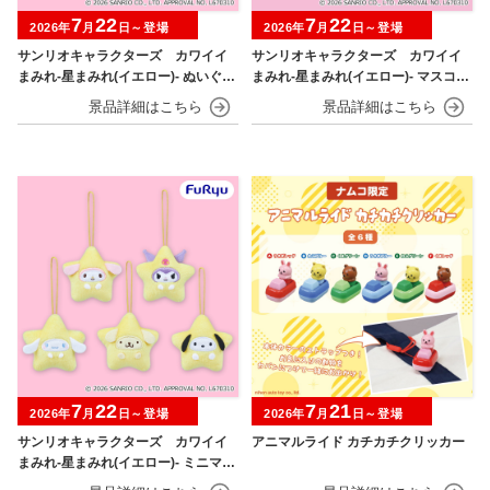
7
22
7
22
2026年
月
日～登場
2026年
月
日～登場
サンリオキャラクターズ カワイイ
サンリオキャラクターズ カワイイ
まみれ-星まみれ(イエロー)- ぬいぐる
まみれ-星まみれ(イエロー)- マスコッ
み
ト
7
22
7
21
2026年
月
日～登場
2026年
月
日～登場
サンリオキャラクターズ カワイイ
アニマルライド カチカチクリッカー
まみれ-星まみれ(イエロー)- ミニマス
コット