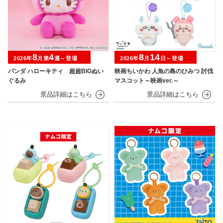
8
4
8
14
2026年
月第
週～登場
2026年
月
日～登場
パンダ ハローキティ 超超BIGぬい
映画ちいかわ 人魚の島のひみつ 討伐
ぐるみ
マスコット～映画ver.～