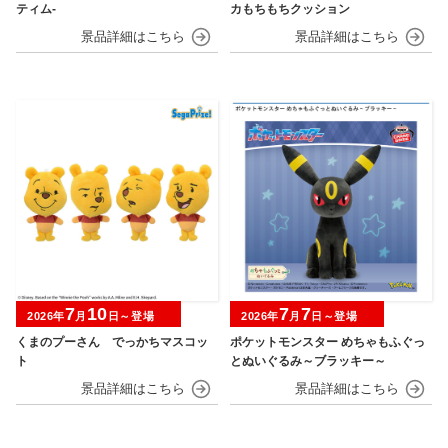
ティム‐
カもちもちクッション
7
10
7
7
2026年
月
日～登場
2026年
月
日～登場
くまのプーさん でっかちマスコッ
ポケットモンスター めちゃもふぐっ
ト
とぬいぐるみ～ブラッキー～