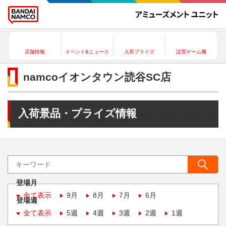
店舗情報
イベント&ニュース
入荷プライズ
設置ゲーム機
namcoイオンタウン読谷SC店
入荷景品・プライズ情報
登場月
全て表示
9月
8月
7月
6月
登場週
全て表示
5週
4週
3週
2週
1週