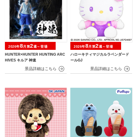
8
2
8
2
2026年
月第
週～登場
2026年
月第
週～登場
HUNTER×HUNTER HUNTING ARC
ハローキティマジカルラベンダード
HIVES キルア 神速
ールGJ