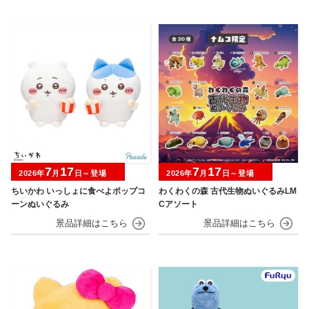
7
17
7
17
2026年
月
日～登場
2026年
月
日～登場
ちいかわ いっしょに食べよポップコ
わくわくの森 古代生物ぬいぐるみLM
ーンぬいぐるみ
Cアソート