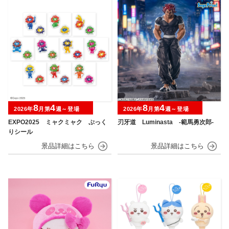
8
4
8
4
2026年
月第
週～登場
2026年
月第
週～登場
EXPO2025 ミャクミャク ぷっく
刃牙道 Luminasta ‐範馬勇次郎‐
りシール