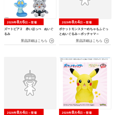
8
6
8
4
2026年
月
日～登場
2026年
月
日～登場
ズートピア２ 赤いほっぺ ぬいぐ
ポケットモンスターめちゃもふぐっ
るみ
とぬいぐるみ～ポッチャマ～
8
4
8
4
2026年
月
日～登場
2026年
月
日～登場