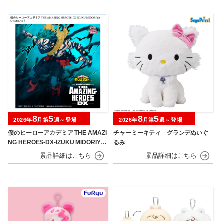
8
5
8
5
2026年
月第
週～登場
2026年
月第
週～登場
僕のヒーローアカデミア THE AMAZI
チャーミーキティ グランデぬいぐ
NG HEROES-DX-IZUKU MIDORIYA
るみ
OVERLAY Ⅱ