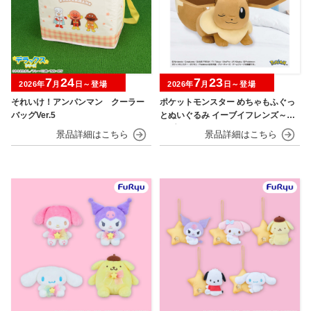
7
24
7
23
2026年
月
日～登場
2026年
月
日～登場
それいけ！アンパンマン クーラー
ポケットモンスター めちゃもふぐっ
バッグVer.5
とぬいぐるみ イーブイフレンズ～イ
ーブイ～おひるねver.