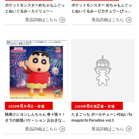
ポケットモンスターめちゃもふぐっ
ポケットモンスター めちゃもふぐっ
とぬいぐるみ～カイリュー～
とぬいぐるみ～ピカチュウ～びっく
りver.
8
4
8
2
2026年
月
日～登場
2026年
月第
週～登場
映画クレヨンしんちゃん 奇々怪々！
たまごっち ボールチェーン付ぬいTa
オラの妖怪バケ～ション おおきなSO
magotchi Paradise vol.3
FVIMATES～野原しんのすけ～