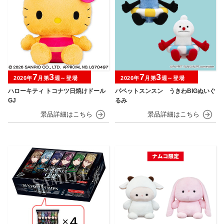
7
3
7
3
2026年
月第
週～登場
2026年
月第
週～登場
ハローキティ トコナツ日焼けドール
パペットスンスン うきわBIGぬいぐ
GJ
るみ