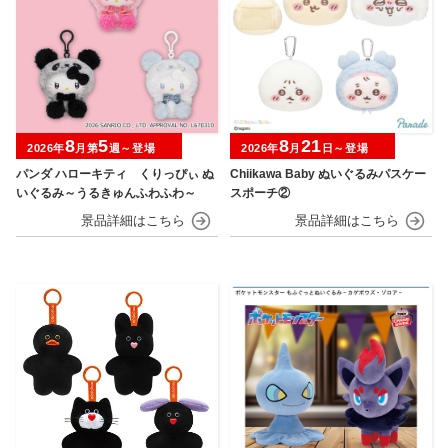
8
5
8
21
2026年
月第
週～登場
2026年
月
日～登場
パンダ ハローキティ くりっぴぃ ぬ
Chiikawa Baby ぬいぐるみパスケー
いぐるみ～うるきゅんふわふわ～
スポーチ②