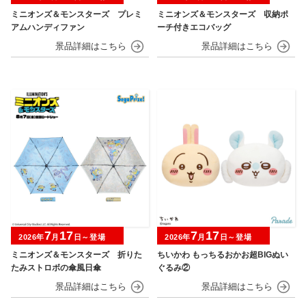
ミニオンズ＆モンスターズ プレミ
ミニオンズ＆モンスターズ 収納ポ
アムハンディファン
ーチ付きエコバッグ
7
17
7
17
2026年
月
日～登場
2026年
月
日～登場
ミニオンズ＆モンスターズ 折りた
ちいかわ もっちるおかお超BIGぬい
たみストロボの傘風日傘
ぐるみ②