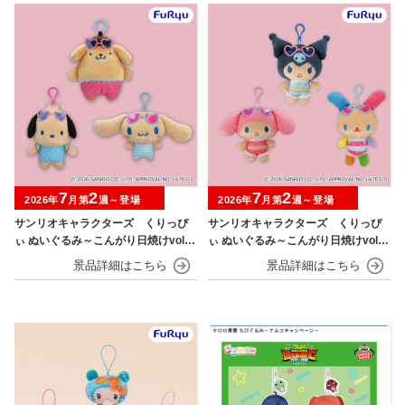
7
2
7
2
2026年
月第
週～登場
2026年
月第
週～登場
サンリオキャラクターズ くりっぴ
サンリオキャラクターズ くりっぴ
ぃ ぬいぐるみ～こんがり日焼けvol.1
ぃ ぬいぐるみ～こんがり日焼けvol.2
～
～