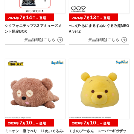
7
14
7
13
2026年
月
日～登場
2026年
月
日～登場
シクフォニチップス2 アミューズメ
べいびｰあにまるずぬいぐるみ超MEG
ント限定BOX
A ver.2
7
10
7
10
2026年
月
日～登場
2026年
月
日～登場
ミニオン 寝そべり LLぬいぐるみ‐
くまのプーさん スーパーギガザッ