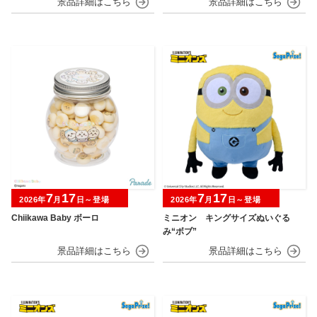
7
17
7
17
2026年
月
日～登場
2026年
月
日～登場
Chiikawa Baby ボーロ
ミニオン キングサイズぬいぐる
み“ボブ”