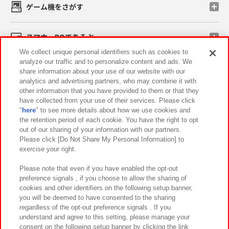
ゲーム機をさがす
スマホ・PCであそぶ
We collect unique personal identifiers such as cookies to
analyze our traffic and to personalize content and ads. We
イベント・キャンペーン
share information about your use of our website with our
analytics and advertising partners, who may combine it with
other information that you have provided to them or that they
have collected from your use of their services. Please click
"
here
" to see more details about how we use cookies and
関連会社
サステナビリティ
サイトポリシー
the retention period of each cookie. You have the right to opt
out of our sharing of your information with our partners.
プライバシーポリシー
ウェブアクセシビリティ方針と検証結果
Please click [Do Not Share My Personal Information] to
exercise your right.
お取引先さまとともに
食品のご提供について
カスタマーハラスメント対応方針
よくあるご質問・お問い合わせ
Please note that even if you have enabled the opt-out
preference signals , if you choose to allow the sharing of
cookies and other identifiers on the following setup banner,
you will be deemed to have consented to the sharing
regardless of the opt-out preference signals . If you
understand and agree to this setting, please manage your
consent on the following setup banner by clicking the link