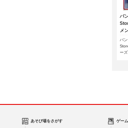
バン
St
メ
バン
St
ーズ
あそび場をさがす
ゲー