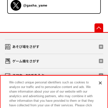
@gasha_yame
先
あそび場をさがす
ゲーム機をさがす
スマホ・PCであそぶ
We collect unique personal identifiers such as cookies to
analyze our traffic and to personalize content and ads. We
イベント・キャンペーン
share information about your use of our website with our
analytics and advertising partners, who may combine it with
other information that you have provided to them or that they
have collected from your use of their services. Please click