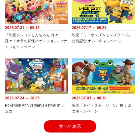
2026.07.31 ～ 09.13
2026.07.17 ～ 09.23
『映画クレヨンしんちゃん 奇々
映画『ミニオンズ＆モンスターズ』
怪々！オラの妖怪バケ～ション』×ナ
公開記念 ナムコキャンペーン
ムコキャンペーン
2026.07.24 ～ 10.25
2026.07.03 ～ 08.30
Pokémon Anniversary Festival in ナ
映画『トイ・ストーリー5』 in ナム
ムコ
コキャンペーン
すべて表示