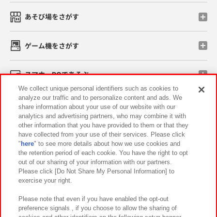
あそび場をさがす
ゲーム機をさがす
スマホ・PCであそぶ
We collect unique personal identifiers such as cookies to
analyze our traffic and to personalize content and ads. We
イベント・キャンペーン
share information about your use of our website with our
analytics and advertising partners, who may combine it with
other information that you have provided to them or that they
have collected from your use of their services. Please click
"
here
" to see more details about how we use cookies and
関連会社
サステナビリティ
サイトポリシー
the retention period of each cookie. You have the right to opt
out of our sharing of your information with our partners.
プライバシーポリシー
ウェブアクセシビリティ方針と検証結果
Please click [Do Not Share My Personal Information] to
exercise your right.
お取引先さまとともに
食品のご提供について
カスタマーハラスメント対応方針
よくあるご質問・お問い合わせ
Please note that even if you have enabled the opt-out
preference signals , if you choose to allow the sharing of