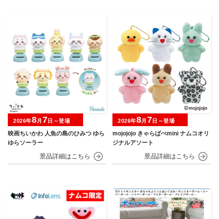
8
7
8
7
2026年
月
日～登場
2026年
月
日～登場
映画ちいかわ 人魚の島のひみつ ゆら
mojojojo きゃらぱぺmini ナムコオリ
ゆらソーラー
ジナルアソート