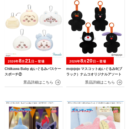
8
21
8
20
2026年
月
日～登場
2026年
月
日～登場
Chiikawa Baby ぬいぐるみパスケー
mojojojo マスコットぬいぐるみ9(ブ
スポーチ②
ラック）ナムコオリジナルアソート