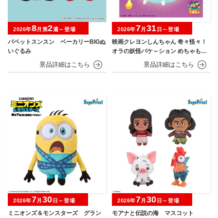
8
2
7
31
2026年
月第
週～登場
2026年
月
日～登場
パペットスンスン ベーカリーBIGぬ
映画クレヨンしんちゃん 奇々怪々！
いぐるみ
オラの妖怪バケ～ション めちゃもふ
ぐっとぬいぐるみ シロ
7
30
7
30
2026年
月
日～登場
2026年
月
日～登場
ミニオンズ＆モンスターズ グラン
モアナと伝説の海 マスコット