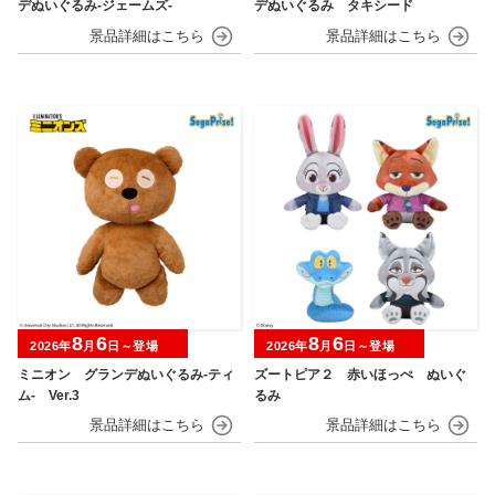
デぬいぐるみ‐ジェームズ‐
デぬいぐるみ タキシード
8
6
8
6
2026年
月
日～登場
2026年
月
日～登場
ミニオン グランデぬいぐるみ‐ティ
ズートピア２ 赤いほっぺ ぬいぐ
ム‐ Ver.3
るみ