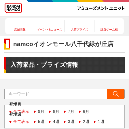
店舗情報
イベント&ニュース
入荷プライズ
設置ゲーム機
namcoイオンモール八千代緑が丘店
入荷景品・プライズ情報
登場月
全て表示
9月
8月
7月
6月
登場週
全て表示
5週
4週
3週
2週
1週