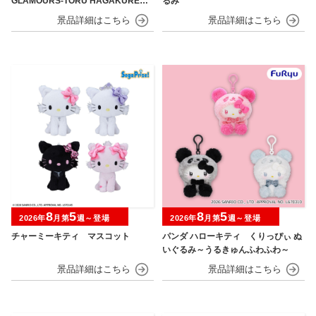
GLAMOURS-TORU HAGAKURE＆
るみ
MINA ASHIDO-
8
5
8
5
2026年
月第
週～登場
2026年
月第
週～登場
チャーミーキティ マスコット
パンダ ハローキティ くりっぴぃ ぬ
いぐるみ～うるきゅんふわふわ～