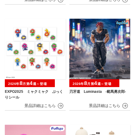
8
4
8
4
2026年
月第
週～登場
2026年
月第
週～登場
EXPO2025 ミャクミャク ぷっく
刃牙道 Luminasta ‐範馬勇次郎‐
りシール