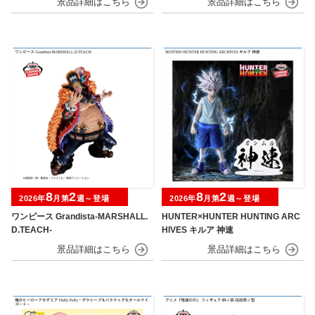
8
2
8
2
2026年
月第
週～登場
2026年
月第
週～登場
ワンピース Grandista-MARSHALL.
HUNTER×HUNTER HUNTING ARC
D.TEACH-
HIVES キルア 神速