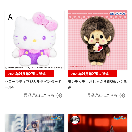
8
2
8
2
2026年
月第
週～登場
2026年
月第
週～登場
ハローキティマジカルラベンダード
モンチッチ おしゃぶりBIGぬいぐる
ールGJ
み