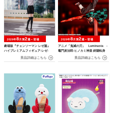
8
2
8
2
2026年
月第
週～登場
2026年
月第
週～登場
劇場版『チェンソーマン レゼ篇』
アニメ「鬼滅の刃」 Luminasta ‐
ハイプレミアムフィギュア‐レゼ‐
竈門炭治郎‐ヒノカミ神楽 斜陽転身