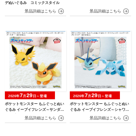
デぬいぐるみ コミックスタイル
7
29
7
29
2026年
月
日～登場
2026年
月
日～登場
ポケットモンスター もふぐっとぬい
ポケットモンスター もふぐっとぬい
ぐるみ イーブイフレンズ～サンダー
ぐるみ イーブイフレンズ～シャワー
ス・ブースター～おひるねver.
ズ・グレイシア～おひるねver.