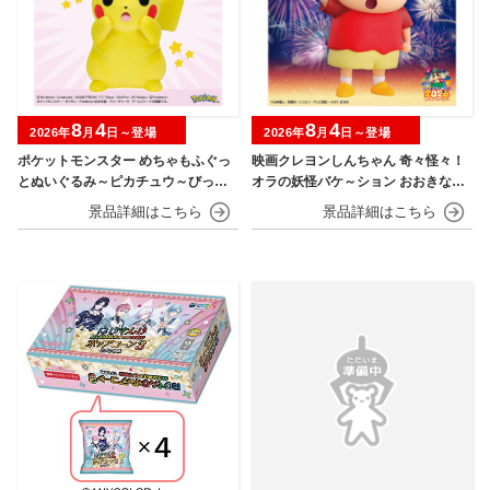
8
4
8
4
2026年
月
日～登場
2026年
月
日～登場
ポケットモンスター めちゃもふぐっ
映画クレヨンしんちゃん 奇々怪々！
とぬいぐるみ～ピカチュウ～びっく
オラの妖怪バケ～ション おおきなSO
りver.
FVIMATES～野原しんのすけ～