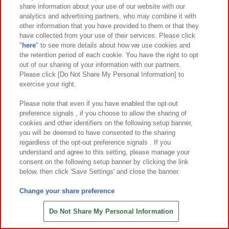
share information about your use of our website with our
7
5
7
5
2026年
月第
週～登場
2026年
月第
週～登場
analytics and advertising partners, who may combine it with
other information that you have provided to them or that they
ワンピース THEORAMA SOUL-ROR
サンリオキャラクターズ 着ぐるみフ
have collected from your use of their services. Please click
ONOA ZORO-
ィギュアキーホルダー～キティベアv
"
here
" to see more details about how we use cookies and
er.～
the retention period of each cookie. You have the right to opt
out of our sharing of your information with our partners.
Please click [Do Not Share My Personal Information] to
exercise your right.
Please note that even if you have enabled the opt-out
preference signals , if you choose to allow the sharing of
cookies and other identifiers on the following setup banner,
you will be deemed to have consented to the sharing
regardless of the opt-out preference signals . If you
understand and agree to this setting, please manage your
consent on the following setup banner by clicking the link
below, then click 'Save Settings' and close the banner.
Change your share preference
7
5
7
25
2026年
月第
週～登場
2026年
月
日～登場
モンチッチ 超BIGぬいぐるみ3
じいさんとアザラシ クリオネBIGぬ
Do Not Share My Personal Information
いぐるみ