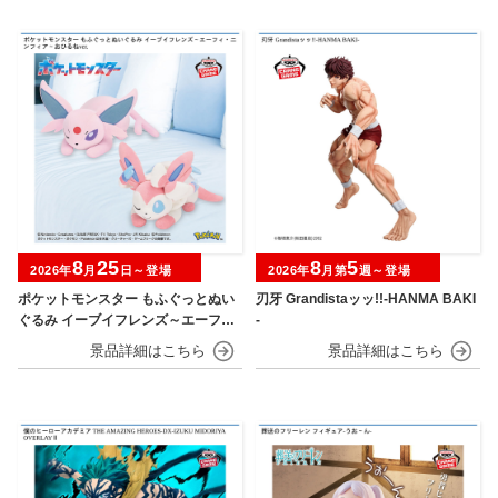
8
25
8
5
2026年
月
日～登場
2026年
月第
週～登場
ポケットモンスター もふぐっとぬい
刃牙 Grandistaッッ!!-HANMA BAKI
ぐるみ イーブイフレンズ～エーフ
-
ィ・ニンフィア～おひるねver.