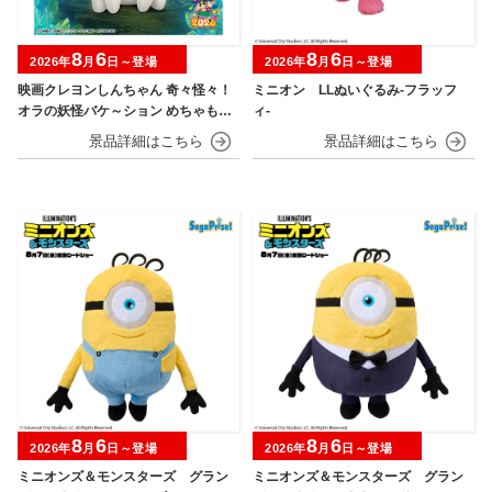
8
6
8
6
2026年
月
日～登場
2026年
月
日～登場
映画クレヨンしんちゃん 奇々怪々！
ミニオン LLぬいぐるみ‐フラッフ
オラの妖怪バケ～ション めちゃもふ
ィ‐
ぐっとぬいぐるみ～おすわりポーズ
のシロ～
8
6
8
6
2026年
月
日～登場
2026年
月
日～登場
ミニオンズ＆モンスターズ グラン
ミニオンズ＆モンスターズ グラン