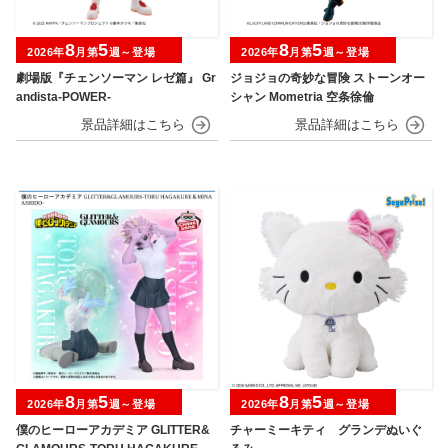
8
5
8
5
2026年
月第
週～登場
2026年
月第
週～登場
劇場版『チェンソーマン レゼ篇』 Gr
ジョジョの奇妙な冒険 ストーンオー
andista-POWER-
シャン Mometria 空条徐倫
8
5
8
5
2026年
月第
週～登場
2026年
月第
週～登場
僕のヒーローアカデミア GLITTER&
チャーミーキティ グランデぬいぐ