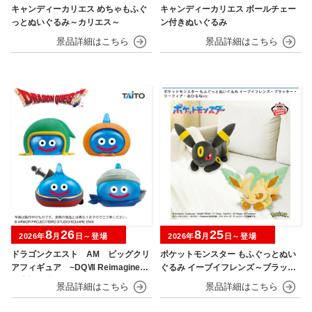
キャンディーカリエス めちゃもふぐ
キャンディーカリエス ボールチェー
っとぬいぐるみ～カリエス～
ン付きぬいぐるみ
8
26
8
25
2026年
月
日～登場
2026年
月
日～登場
ドラゴンクエスト AM ビッグクリ
ポケットモンスター もふぐっとぬい
アフィギュア ~DQⅦ Reimagined
ぐるみ イーブイフレンズ～ブラッキ
発売記念編~
ー・リーフィア～おひるねver.