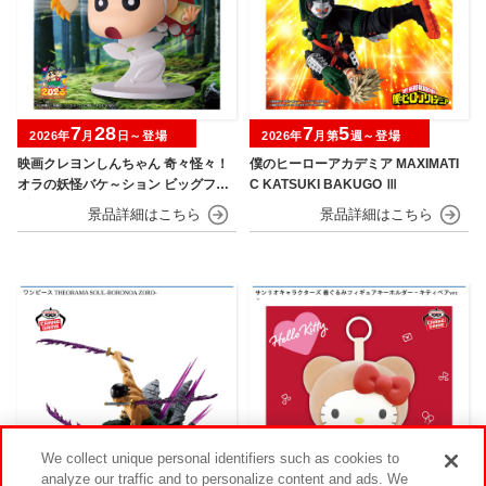
7
28
7
5
2026年
月
日～登場
2026年
月第
週～登場
映画クレヨンしんちゃん 奇々怪々！
僕のヒーローアカデミア MAXIMATI
オラの妖怪バケ～ション ビッグフィ
C KATSUKI BAKUGO Ⅲ
ギュア～野原しんのすけ～
We collect unique personal identifiers such as cookies to
analyze our traffic and to personalize content and ads. We