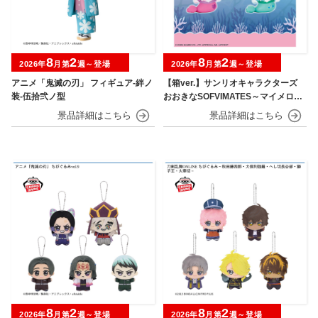
8
2
8
2
2026年
月第
週～登場
2026年
月第
週～登場
アニメ「鬼滅の刃」 フィギュア-絆ノ
【箱ver.】サンリオキャラクターズ
装-伍拾弐ノ型
おおきなSOFVIMATES～マイメロデ
ィ マーメイドver. ～
8
2
8
2
2026年
月第
週～登場
2026年
月第
週～登場