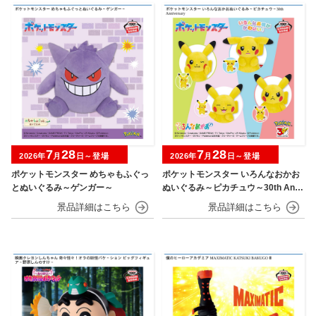
7
28
7
28
2026年
月
日～登場
2026年
月
日～登場
ポケットモンスター めちゃもふぐっ
ポケットモンスター いろんなおかお
とぬいぐるみ～ゲンガー～
ぬいぐるみ～ピカチュウ～30th Anni
versary