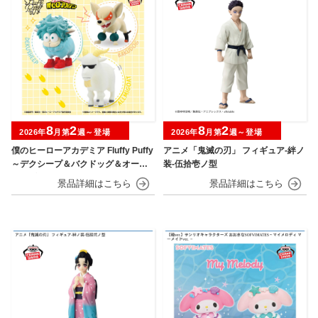
8
2
8
2
2026年
月第
週～登場
2026年
月第
週～登場
僕のヒーローアカデミア Fluffy Puffy
アニメ「鬼滅の刃」 フィギュア-絆ノ
～デクシープ＆バクドッグ＆オール
装-伍拾壱ノ型
マイゴート～