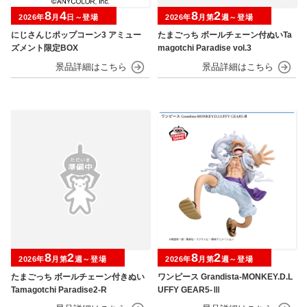
8
4
8
2
2026年
月
日～登場
2026年
月第
週～登場
にじさんじポップコーン3 アミュー
たまごっち ボールチェーン付ぬいTa
ズメント限定BOX
magotchi Paradise vol.3
8
2
8
2
2026年
月第
週～登場
2026年
月第
週～登場
たまごっち ボールチェーン付きぬい
ワンピース Grandista-MONKEY.D.L
Tamagotchi Paradise2-R
UFFY GEAR5-Ⅲ