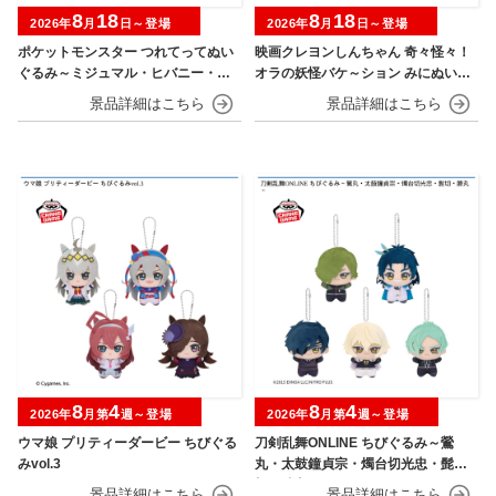
8
18
8
18
2026年
月
日～登場
2026年
月
日～登場
ポケットモンスター つれてってぬい
映画クレヨンしんちゃん 奇々怪々！
ぐるみ～ミジュマル・ヒバニー・ニ
オラの妖怪バケ～ション みにぬいぐ
ャオハ～
るみ
8
4
8
4
2026年
月第
週～登場
2026年
月第
週～登場
ウマ娘 プリティーダービー ちびぐる
刀剣乱舞ONLINE ちびぐるみ～鶯
みvol.3
丸・太鼓鐘貞宗・燭台切光忠・髭
切・膝丸～