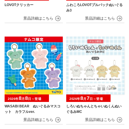
LOVOTクリッカー
ふわころLOVOTプルバックぬいぐる
み3
8
8
8
7
2026年
月
日～登場
2026年
月
日～登場
WASABI BEAR ぬいぐるみマスコ
しろいぬちゃんとちゃいぬくんぬい
ット カラフルver.
ぐるみMC