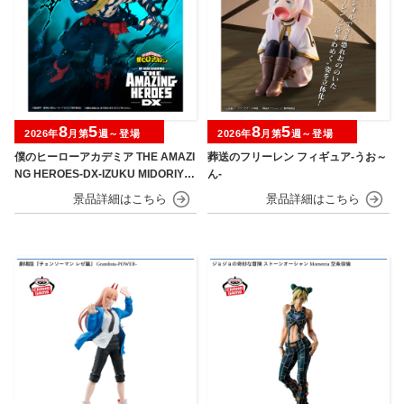
8
5
8
5
2026年
月第
週～登場
2026年
月第
週～登場
僕のヒーローアカデミア THE AMAZI
葬送のフリーレン フィギュア-うお～
NG HEROES-DX-IZUKU MIDORIYA
ん-
OVERLAY Ⅱ