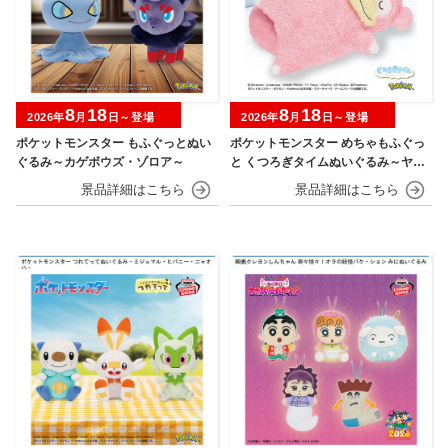
8
18
8
18
2026年
月
日～登場
2026年
月
日～登場
ポケットモンスター もふぐっとぬい
ポケットモンスター めちゃもふぐっ
ぐるみ～カゲボウズ・ゾロア～
と くつろぎタイムぬいぐるみ～ヤド
ン～