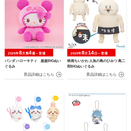
8
4
8
14
2026年
月第
週～登場
2026年
月
日～登場
パンダ ハローキティ 超超BIGぬい
映画ちいかわ 人魚の島のひみつ 島二
ぐるみ
郎BIGぬいぐるみ