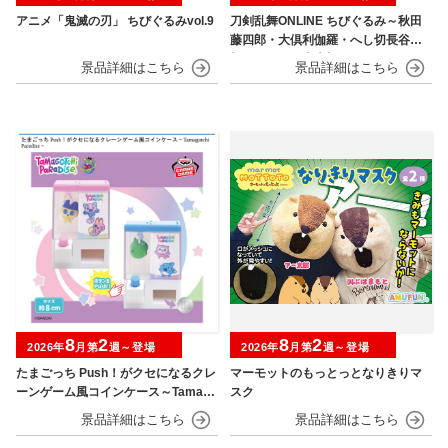
アニメ「鬼滅の刃」 ちびぐるみvol.9
刀剣乱舞ONLINE ちびぐるみ～秋田
藤四郎・大倶利伽羅・へし切長谷
部・獅子王・火車切～
8
2
8
2
2026年
月第
週～登場
2026年
月第
週～登場
たまごっち Push！がクセになるクレ
マーモットのもっとっとなりきりマ
ーンゲーム風コインケース～Tamago
スク
tchi Paradise～