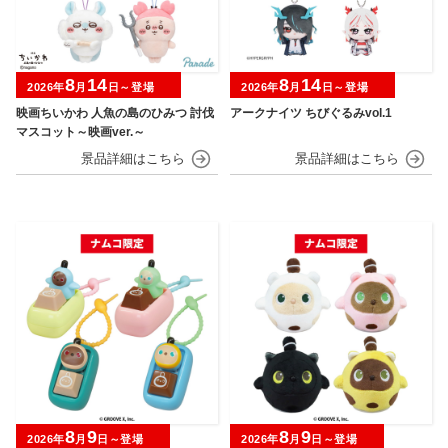
8
14
8
14
2026年
月
日～登場
2026年
月
日～登場
映画ちいかわ 人魚の島のひみつ 討伐
アークナイツ ちびぐるみvol.1
マスコット～映画ver.～
8
9
8
9
2026年
月
日～登場
2026年
月
日～登場