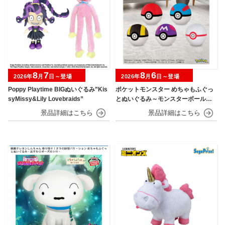
8
7
8
6
2026年
月
日～登場
2026年
月
日～登場
Poppy Playtime BIGぬいぐるみ”Kis
ポケットモンスター めちゃもふぐっ
syMissy&Lily Lovebraids”
とぬいぐるみ～モンスターボール・
スーパーボール・ハイパーボール・
マスターボール・プレミアボール～