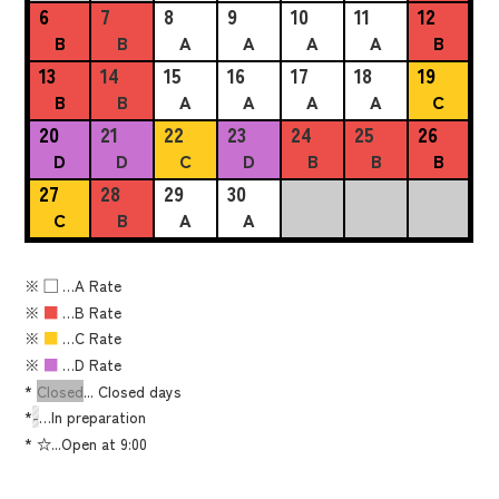
6
7
8
9
10
11
12
B
B
A
A
A
A
B
13
14
15
16
17
18
19
B
B
A
A
A
A
C
20
21
22
23
24
25
26
D
D
C
D
B
B
B
27
28
29
30
C
B
A
A
※
■
…A Rate
※
■
…B Rate
※
■
…C Rate
※
■
…D Rate
*
Closed
... Closed days
*
-
…In preparation
*
☆...Open at 9:00