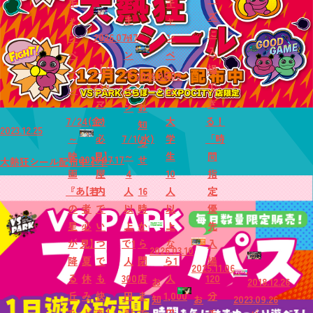
キ
キ
ズ
ャ
キ
ャ
に
ン
2026.07.17
ャ
ン
入
ペ
ン
ペ
【パ
場
ー
ペ
ー
2026.06.09
パ・
で
ン
ー
ン
マ
き
ン
お
7/24(金)
マ
大
る！
知
2023.12.25
～
必
7/1(水)
学
「時
ら
映
見】
～
生
間
2026.07.17
せ
大熱狂シール配布中！！
画
屋
4
10
指
『あ
【若
内
人
16
人
定
の
者
で
以
時
以
優
星
必
い
上
か
上
先
が
見】
つ
で1
ら
な
入
2026.03.10
降
夏
で
人
閉
ら1
場
2025.11.06
る
休
も
300
店
人
120
お
2018.12.26
丘
み
快
円
ま
1,000
分
知
お
2023.09.26