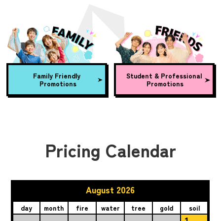
Family Friendly
Student & Professional
Promotions
Promotions
Pricing Calendar
August 2026
day
month
fire
water
tree
gold
soil
1