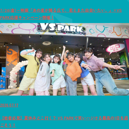
7/24(金)～映画『あの星が降る丘で、君とまた出会いたい。』×VS
PARK応援キャンペーン開催！
2026.07.17
【若者必見】夏休みどこ行く？ VS PARKで笑いハジける最高の1日を過
ごそう！