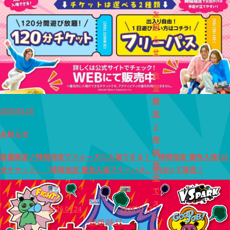
お
知
ら
せ
数
量
限
2025.05.24
定
♪
お知らせ
時
間
数量限定♪時間指定でスムーズに入場できる！「時間指定 優先入場120
指
分チケット」「時間指定 優先入場フリーパス」WEBにて販売！
定
で
ス
2026.07.24
2026.01.12
ム
2026.06.17
ー