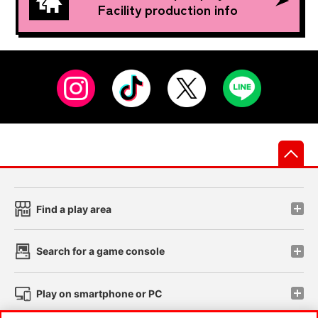
Facility production info
先
Find a play area
Search for a game console
Play on smartphone or PC