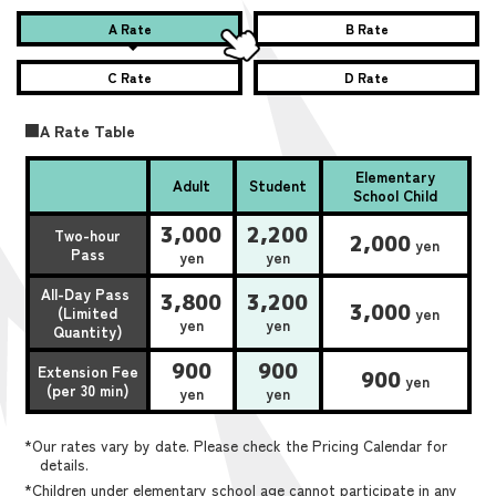
A Rate
B Rate
C Rate
D Rate
■A Rate Table
Elementary
Adult
Student
School Child
3,000
2,200
Two-hour
2,000
yen
Pass
yen
yen
All-Day Pass
3,800
3,200
3,000
(Limited
yen
yen
yen
Quantity)
900
900
Extension Fee
900
yen
(per 30 min)
yen
yen
*Our rates vary by date. Please check the Pricing Calendar for
details.
*Children under elementary school age cannot participate in any