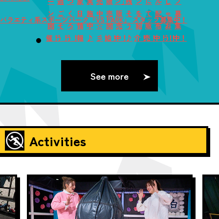
ー
過
つ
象
実
売
販
ン」
残
ン
に
ル
じ
フ
ン
ご
く
日
施
中
売
販
そ
を
て
配
ゃ
募
バラエティ系スポーツパーク『VS PARK』 スタッフ募集中！
開
そ
ろ
情
中
☆
開
売
う
紹
販
布
お
集
催！
う！
う！
報
♪
彡
始！
中！
♪
介！
売！
中！！
う！
中！
See more
Activities