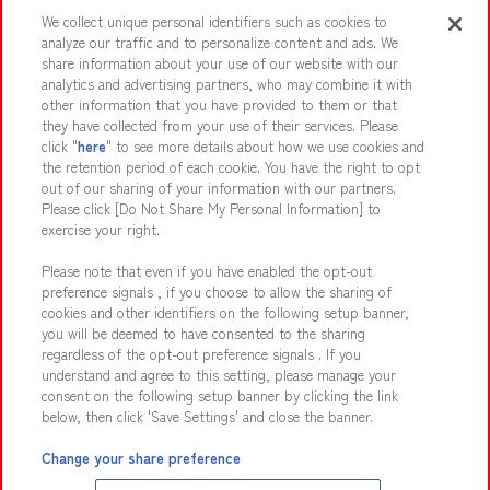
We collect unique personal identifiers such as cookies to
Events and Campaigns
analyze our traffic and to personalize content and ads. We
share information about your use of our website with our
analytics and advertising partners, who may combine it with
other information that you have provided to them or that
they have collected from your use of their services. Please
Affiliate
Sustainability
site policy
privacy policy
click "
here
" to see more details about how we use cookies and
the retention period of each cookie. You have the right to opt
Web accessibility policy and verification results
out of our sharing of your information with our partners.
Together with our business partners
About the provision of food
Please click [Do Not Share My Personal Information] to
exercise your right.
Customer Harassment Response Policy
Please note that even if you have enabled the opt-out
Frequently Asked Questions / Inquiries
preference signals , if you choose to allow the sharing of
cookies and other identifiers on the following setup banner,
you will be deemed to have consented to the sharing
regardless of the opt-out preference signals . If you
understand and agree to this setting, please manage your
consent on the following setup banner by clicking the link
below, then click 'Save Settings' and close the banner.
©Bandai Namco Amusement Inc.
©Bandai Namco Amusement Lab Inc.
Change your share preference
©Bandai Namco Experience Inc.