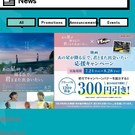
All
Promotions
Announcements
Events
2026.07.24
キャンペーン