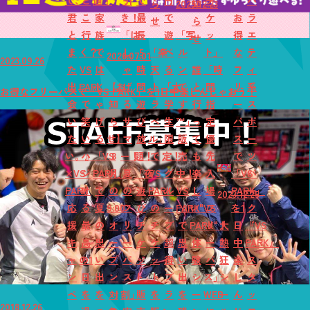
で、
ど
適！
引
で
円
チ
バ
ら
2025.12.23
知
君
こ
家
き！
最
で
ケ
お
ラ
せ
ら
と
行
族
「は
長
遊
「写
ッ
得
エ
せ
ま
く？
で
し
5
「楽
べ
ル
ト」
な
テ
2026.07.01
2023.09.26
た
VS
は
ゃ
時
天
る
ン
誰
「時
フ
ィ
出
PARK
し
【お
げ
間
ト
「大
で
と
間
リ
系
お得なフリーパスで「VS PARK」を1日中楽しんじゃおう！
会
で
ゃ
知
る
遊
ラ
学
す
行
指
ー
ス
い
笑
げ
ら
サ
び
ベ
生
™」
っ
定
パ
ポ
た
い
る
せ】
マ
放
ル」
限
販
て
優
ス
ー
い。』
ハ
「VS
8
ー！
題！
で
定！
売
も
先
で
ツ
×VS
ジ
PARK」
月
夏
「夜
VS
グ
中！
楽
入
「VS
パ
PARK
け
で
の
の
遊
PARK
ル
VS
し
場
PARK」
ー
2023.12.25
応
る
夏
9:00
フ
び
の
ー
PARK
い"VS
フ
を1
ク
援
最
の
オ
リ
チ
チ
プ
で
PARK"！
リ
大
日
『VS
キ
高
思
ー
ー
ケ
ケ
超
思
体
ー
熱
中
PARK』
ャ
の1
い
プ
パ
ッ
ッ
得
い
験
パ
狂
楽
ス
ン
日
出
ン
ス
ト」
ト
プ
出
シ
ス」
シ
し
タ
ペ
を
を
対
割」
販
を
ラ
を
ー
WEB
ー
ん
ッ
2018.12.26