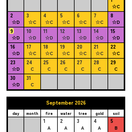
☆C
2
3
4
5
6
7
8
☆D
☆C
☆C
☆C
☆C
☆C
☆D
9
10
11
12
13
14
15
☆D
☆D
☆D
☆D
☆D
☆D
☆D
16
17
18
19
20
21
22
☆D
☆C
☆C
☆C
☆C
☆C
☆C
23
24
25
26
27
28
29
☆D
C
C
C
C
C
C
30
31
☆D
C
September 2026
day
month
fire
water
tree
gold
soil
1
2
3
4
5
A
A
A
A
B