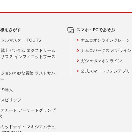
ム機をさがす
スマホ・PCであそぶ
ドルマスター TOURS
ナムコオンラインクレーン
動戦士ガンダム エクストリーム
ナムコパークス オンライ
ーサス２ インフィニットブース
ガシャポンオンライン
公式スマートフォンアプリ
ョジョの奇妙な冒険 ラストサバ
バー
鼓の達人
りスピリッツ
リオカート アーケードグランプ
X
岸ミッドナイト マキシマムチュ