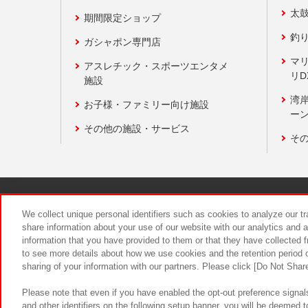
太
期間限定ショップ
釣
ガシャポン専門店
マ
アスレチック・スポーツエンタメ
リD
施設
湾
お子様・ファミリー向け施設
ーン
その他の施設・サービス
そ
関連会社
サステナビリティ
We collect unique personal identifiers such as cookies to analyze our t
share information about your use of our website with our analytics and 
information that you have provided to them or that they have collected f
食品のご提
to see more details about how we use cookies and the retention period o
sharing of your information with our partners. Please click [Do Not Shar
Please note that even if you have enabled the opt-out preference signals
and other identifiers on the following setup banner, you will be deemed 