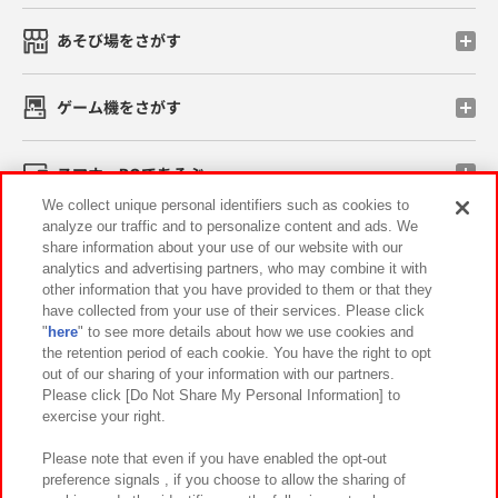
あそび場をさがす
ゲーム機をさがす
スマホ・PCであそぶ
We collect unique personal identifiers such as cookies to
analyze our traffic and to personalize content and ads. We
イベント・キャンペーン
share information about your use of our website with our
analytics and advertising partners, who may combine it with
other information that you have provided to them or that they
have collected from your use of their services. Please click
"
here
" to see more details about how we use cookies and
関連会社
サステナビリティ
サイトポリシー
the retention period of each cookie. You have the right to opt
out of our sharing of your information with our partners.
プライバシーポリシー
ウェブアクセシビリティ方針と検証結果
Please click [Do Not Share My Personal Information] to
exercise your right.
お取引先さまとともに
食品のご提供について
カスタマーハラスメント対応方針
よくあるご質問・お問い合わせ
Please note that even if you have enabled the opt-out
preference signals , if you choose to allow the sharing of