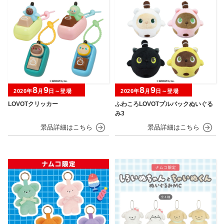
8
9
8
9
2026年
月
日～登場
2026年
月
日～登場
LOVOTクリッカー
ふわころLOVOTプルバックぬいぐる
み3