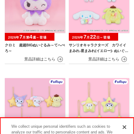
7
4
7
22
2026年
月第
週～登場
2026年
月
日～登場
クロミ 超超BIGぬいぐるみ～てへぺ
サンリオキャラクターズ カワイイ
ろ～
まみれ-星まみれ(イエロー)- ぬいぐる
み
We collect unique personal identifiers such as cookies to
analyze our traffic and to personalize content and ads. We