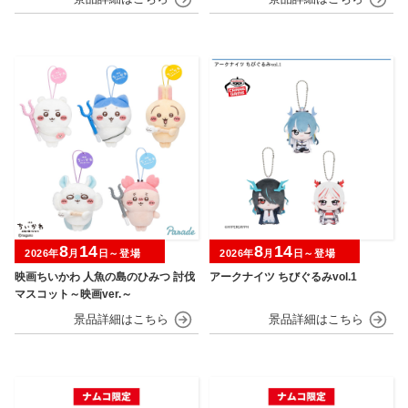
8
14
8
14
2026年
月
日～登場
2026年
月
日～登場
映画ちいかわ 人魚の島のひみつ 討伐
アークナイツ ちびぐるみvol.1
マスコット～映画ver.～