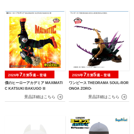
7
5
7
5
2026年
月第
週～登場
2026年
月第
週～登場
僕のヒーローアカデミア MAXIMATI
ワンピース THEORAMA SOUL-ROR
C KATSUKI BAKUGO Ⅲ
ONOA ZORO-