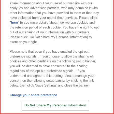
share information about your use of our website with our
7
22
7
22
2026年
月
日～登場
2026年
月
日～登場
analytics and advertising partners, who may combine it with
other information that you have provided to them or that they
サンリオキャラクターズ カワイイ
サンリオキャラクターズ カワイイ
have collected from your use of their services. Please click
まみれ-星まみれ(イエロー)- マスコッ
まみれ-星まみれ(イエロー)- ミニマス
"
here
" to see more details about how we use cookies and
ト
コット
the retention period of each cookie. You have the right to opt
out of our sharing of your information with our partners.
Please click [Do Not Share My Personal Information] to
exercise your right.
Please note that even if you have enabled the opt-out
preference signals , if you choose to allow the sharing of
cookies and other identifiers on the following setup banner,
you will be deemed to have consented to the sharing
regardless of the opt-out preference signals . If you
understand and agree to this setting, please manage your
consent on the following setup banner by clicking the link
below, then click 'Save Settings' and close the banner.
Change your share preference
7
21
7
20
2026年
月
日～登場
2026年
月
日～登場
アニマルライド カチカチクリッカー
ガラケーフィギュアキーホルダー
Do Not Share My Personal Information