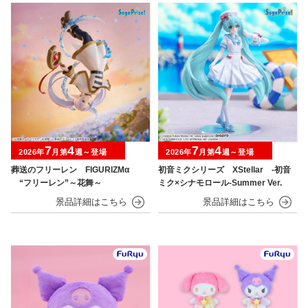
7
4
7
4
2026年
月第
週～登場
2026年
月第
週～登場
葬送のフリーレン FIGURIZMα
初音ミクシリーズ XStellar ‐初音
“フリーレン”～花舞～
ミク×シナモロール‐Summer Ver.