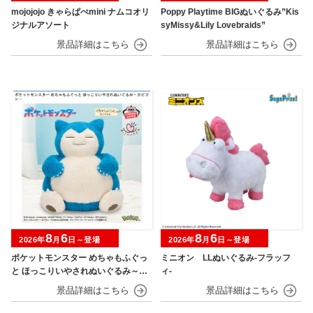
mojojojo きゃらぱぺmini ナムコオリ
Poppy Playtime BIGぬいぐるみ”Kis
ジナルアソート
syMissy&Lily Lovebraids”
8
6
8
6
2026年
月
日～登場
2026年
月
日～登場
ポケットモンスター めちゃもふぐっ
ミニオン LLぬいぐるみ‐フラッフ
と ほっこりいやされぬいぐるみ～カ
ィ‐
ビゴン～