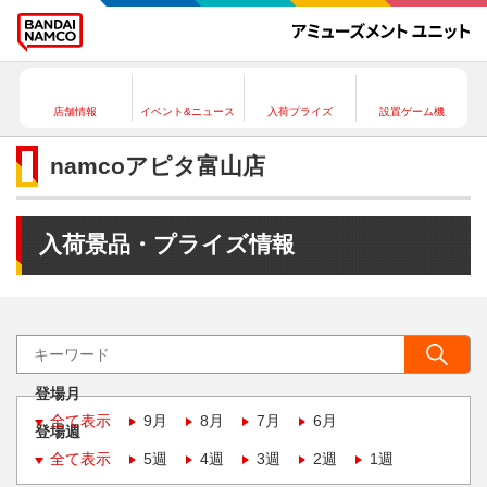
店舗情報
イベント&ニュース
入荷プライズ
設置ゲーム機
namcoアピタ富山店
入荷景品・プライズ情報
登場月
全て表示
9月
8月
7月
6月
登場週
全て表示
5週
4週
3週
2週
1週