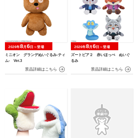
8
6
8
6
2026年
月
日～登場
2026年
月
日～登場
ミニオン グランデぬいぐるみ‐ティ
ズートピア２ 赤いほっぺ ぬいぐ
ム‐ Ver.3
るみ