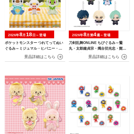
8
18
8
4
2026年
月
日～登場
2026年
月第
週～登場
ポケットモンスター つれてってぬい
刀剣乱舞ONLINE ちびぐるみ～鶯
ぐるみ～ミジュマル・ヒバニー・ニ
丸・太鼓鐘貞宗・燭台切光忠・髭
ャオハ～
切・膝丸～