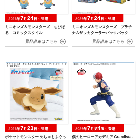
7
24
7
24
2026年
月
日～登場
2026年
月
日～登場
ミニオンズ＆モンスターズ ちびぱ
ミニオンズ＆モンスターズ プラチ
る コミックスタイル
ナムザッカクーラーバックパック
7
23
7
4
2026年
月
日～登場
2026年
月第
週～登場
ポケットモンスター めちゃもふぐっ
僕のヒーローアカデミア Grandista-