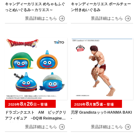
キャンディーカリエス めちゃもふぐ
キャンディーカリエス ボールチェー
っとぬいぐるみ～カリエス～
ン付きぬいぐるみ
8
26
8
5
2026年
月
日～登場
2026年
月第
週～登場
ドラゴンクエスト AM ビッグクリ
刃牙 Grandistaッッ!!-HANMA BAKI
アフィギュア ~DQⅦ Reimagined
-
発売記念編~