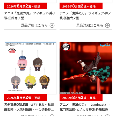
8
2
8
2
2026年
月第
週～登場
2026年
月第
週～登場
アニメ「鬼滅の刃」 フィギュア-絆ノ
アニメ「鬼滅の刃」 フィギュア-絆ノ
装-伍拾壱ノ型
装-伍拾弐ノ型
8
2
8
2
2026年
月第
週～登場
2026年
月第
週～登場
刀剣乱舞ONLINE ちびぐるみ～秋田
アニメ「鬼滅の刃」 Luminasta ‐
藤四郎・大倶利伽羅・へし切長谷
竈門炭治郎‐ヒノカミ神楽 斜陽転身
部・獅子王・火車切～