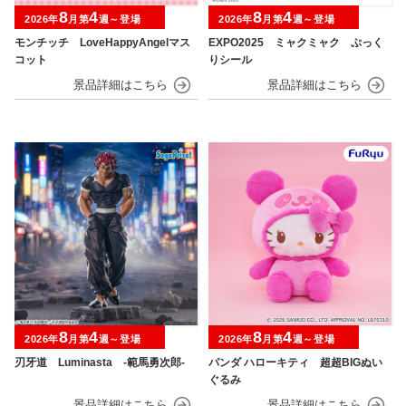
8
4
8
4
2026年
月第
週～登場
2026年
月第
週～登場
モンチッチ LoveHappyAngelマス
EXPO2025 ミャクミャク ぷっく
コット
りシール
8
4
8
4
2026年
月第
週～登場
2026年
月第
週～登場
刃牙道 Luminasta ‐範馬勇次郎‐
パンダ ハローキティ 超超BIGぬい
ぐるみ