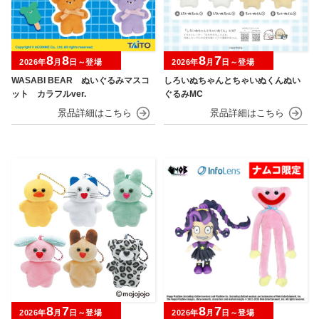
8
8
8
7
2026年
月
日～登場
2026年
月
日～登場
WASABI BEAR ぬいぐるみマスコ
しろいぬちゃんとちゃいぬくんぬい
ット カラフルver.
ぐるみMC
8
7
8
7
2026年
月
日～登場
2026年
月
日～登場