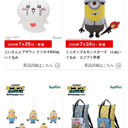
7
25
7
24
2026年
月
日～登場
2026年
月
日～登場
じいさんとアザラシ クリオネBIGぬ
ミニオンズ＆モンスターズ LLぬい
いぐるみ
ぐるみ エジプト学者