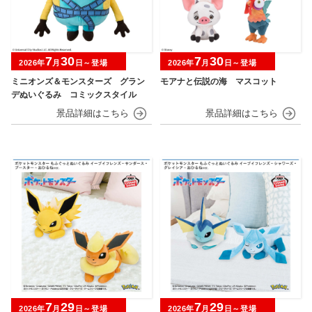
7
30
7
30
2026年
月
日～登場
2026年
月
日～登場
ミニオンズ＆モンスターズ グラン
モアナと伝説の海 マスコット
デぬいぐるみ コミックスタイル
7
29
7
29
2026年
月
日～登場
2026年
月
日～登場