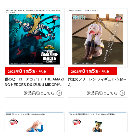
8
5
8
5
2026年
月第
週～登場
2026年
月第
週～登場
僕のヒーローアカデミア THE AMAZI
葬送のフリーレン フィギュア-うお～
NG HEROES-DX-IZUKU MIDORIYA
ん-
OVERLAY Ⅱ