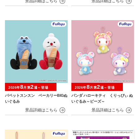
8
2
8
2
2026年
月第
週～登場
2026年
月第
週～登場
パペットスンスン ベーカリーBIGぬ
パンダ ハローキティ くりっぴぃ ぬ
いぐるみ
いぐるみ～ビーズ～