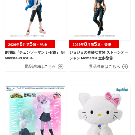
8
5
8
5
2026年
月第
週～登場
2026年
月第
週～登場
劇場版『チェンソーマン レゼ篇』 Gr
ジョジョの奇妙な冒険 ストーンオー
andista-POWER-
シャン Mometria 空条徐倫