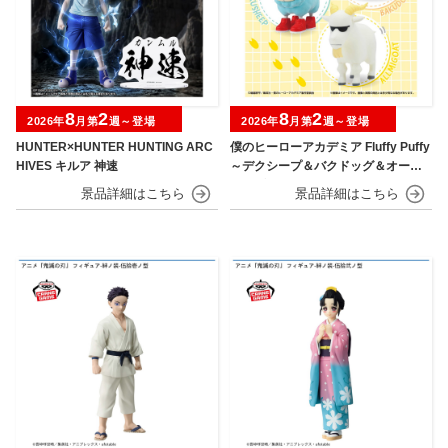
8
2
8
2
2026年
月第
週～登場
2026年
月第
週～登場
HUNTER×HUNTER HUNTING ARC
僕のヒーローアカデミア Fluffy Puffy
HIVES キルア 神速
～デクシープ＆バクドッグ＆オール
マイゴート～