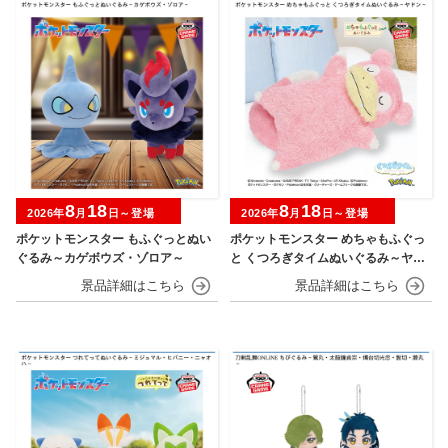
8
18
8
18
2026年
月
日～登場
2026年
月
日～登場
ポケットモンスター もふぐっとぬい
ポケットモンスター めちゃもふぐっ
ぐるみ～カゲボウズ・ゾロア～
と くつろぎタイムぬいぐるみ～ヤド
ン～