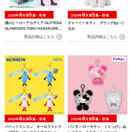
8
5
8
5
2026年
月第
週～登場
2026年
月第
週～登場
僕のヒーローアカデミア GLITTER&
チャーミーキティ グランデぬいぐ
GLAMOURS-TORU HAGAKURE＆
るみ
MINA ASHIDO-
8
5
8
5
2026年
月第
週～登場
2026年
月第
週～登場
パペットスンスン オーロラストラ
パンダ ハローキティ くりっぴぃ ぬ