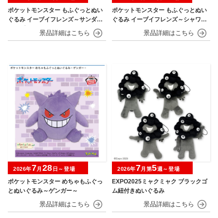
ポケットモンスター もふぐっとぬい
ポケットモンスター もふぐっとぬい
ぐるみ イーブイフレンズ～サンダー
ぐるみ イーブイフレンズ～シャワー
ス・ブースター～おひるねver.
ズ・グレイシア～おひるねver.
7
28
7
5
2026年
月
日～登場
2026年
月第
週～登場
ポケットモンスター めちゃもふぐっ
EXPO2025ミャクミャク ブラックゴ
とぬいぐるみ～ゲンガー～
ム紐付きぬいぐるみ