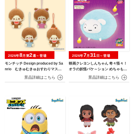
8
2
7
31
2026年
月第
週～登場
2026年
月
日～登場
モンチッチ Design produced by Sa
映画クレヨンしんちゃん 奇々怪々！
nrio むきゅむきゅおすわりマスコ
オラの妖怪バケ～ション めちゃもふ
ット
ぐっとぬいぐるみ シロ