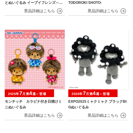
とぬいぐるみ イーブイフレンズ～イ
TODOROKI SHOTO-
ーブイ～おひるねver.
7
4
7
4
2026年
月第
週～登場
2026年
月第
週～登場
モンチッチ カラビナ付き日焼けミ
EXPO2025ミャクミャク ブラックBI
ニぬいぐるみ
Gぬいぐるみ