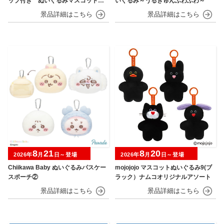
ップ付き ぬいぐるみマスコット
いぐるみ～うるきゅんふわふわ～
フルーツver.
8
21
8
20
2026年
月
日～登場
2026年
月
日～登場
Chiikawa Baby ぬいぐるみパスケー
mojojojo マスコットぬいぐるみ9(ブ
スポーチ②
ラック）ナムコオリジナルアソート