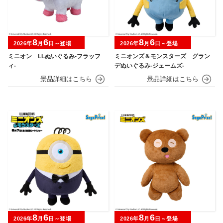
8
6
8
6
2026年
月
日～登場
2026年
月
日～登場
ミニオン LLぬいぐるみ‐フラッフ
ミニオンズ＆モンスターズ グラン
ィ‐
デぬいぐるみ‐ジェームズ‐
8
6
8
6
2026年
月
日～登場
2026年
月
日～登場