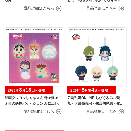
るみ
と くつろぎタイムぬいぐるみ～ヤド
ン～
8
18
8
4
2026年
月
日～登場
2026年
月第
週～登場
映画クレヨンしんちゃん 奇々怪々！
刀剣乱舞ONLINE ちびぐるみ～鶯
オラの妖怪バケ～ション みにぬいぐ
丸・太鼓鐘貞宗・燭台切光忠・髭
るみ
切・膝丸～