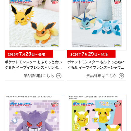
7
29
7
29
2026年
月
日～登場
2026年
月
日～登場
ポケットモンスター もふぐっとぬい
ポケットモンスター もふぐっとぬい
ぐるみ イーブイフレンズ～サンダー
ぐるみ イーブイフレンズ～シャワー
ス・ブースター～おひるねver.
ズ・グレイシア～おひるねver.