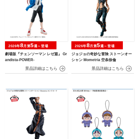
8
5
8
5
2026年
月第
週～登場
2026年
月第
週～登場
劇場版『チェンソーマン レゼ篇』 Gr
ジョジョの奇妙な冒険 ストーンオー
andista-POWER-
シャン Mometria 空条徐倫