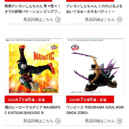
映画クレヨンしんちゃん 奇々怪々！
クレヨンしんちゃん シロのぶるぶる
オラの妖怪バケ～ション ビッグフィ
ぬいぐるみ～ホネをパクッ！～
ギュア～野原しんのすけ～
7
5
7
5
2026年
月第
週～登場
2026年
月第
週～登場
僕のヒーローアカデミア MAXIMATI
ワンピース THEORAMA SOUL-ROR
C KATSUKI BAKUGO Ⅲ
ONOA ZORO-