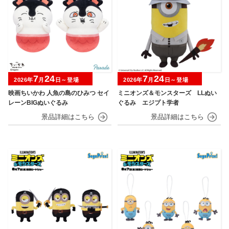
7
24
7
24
2026年
月
日～登場
2026年
月
日～登場
映画ちいかわ 人魚の島のひみつ セイ
ミニオンズ＆モンスターズ LLぬい
レーンBIGぬいぐるみ
ぐるみ エジプト学者