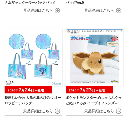
ナムザッカクーラーバックパック
バッグVer.5
7
24
7
23
2026年
月
日～登場
2026年
月
日～登場
映画ちいかわ 人魚の島のひみつ オー
ポケットモンスター めちゃもふぐっ
ロラビーチバッグ
とぬいぐるみ イーブイフレンズ～イ
ーブイ～おひるねver.