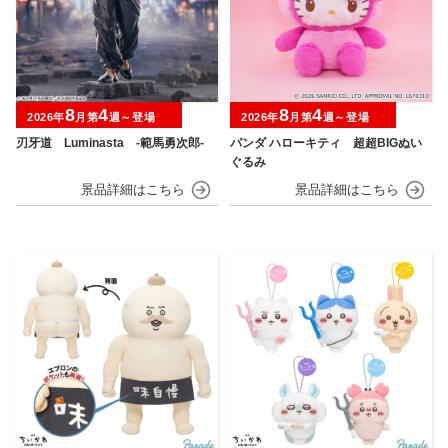
8
4
8
4
2026年
月第
週～登場
2026年
月第
週～登場
刃牙道 Luminasta ‐範馬勇次郎‐
パンダ ハローキティ 超超BIGぬい
ぐるみ