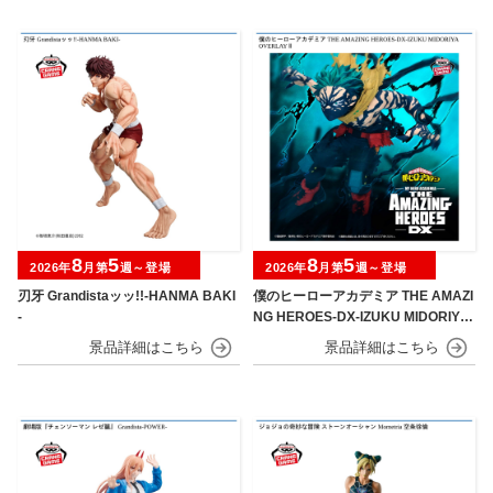
8
5
8
5
2026年
月第
週～登場
2026年
月第
週～登場
刃牙 Grandistaッッ!!-HANMA BAKI
僕のヒーローアカデミア THE AMAZI
-
NG HEROES-DX-IZUKU MIDORIYA
OVERLAY Ⅱ