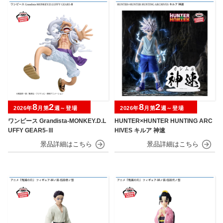
8
2
8
2
2026年
月第
週～登場
2026年
月第
週～登場
ワンピース Grandista-MONKEY.D.L
HUNTER×HUNTER HUNTING ARC
UFFY GEAR5-Ⅲ
HIVES キルア 神速