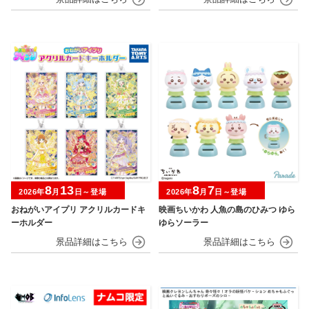
8
13
8
7
2026年
月
日～登場
2026年
月
日～登場
おねがいアイプリ アクリルカードキ
映画ちいかわ 人魚の島のひみつ ゆら
ーホルダー
ゆらソーラー