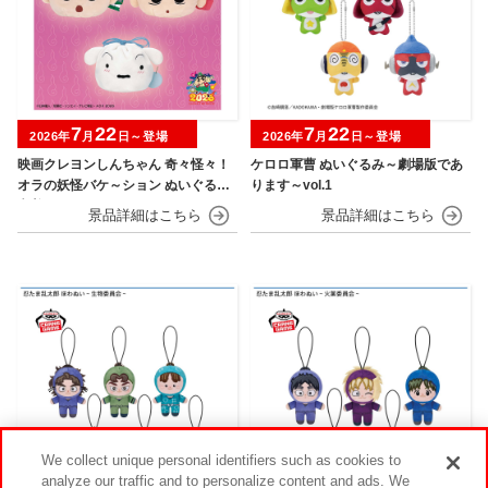
7
22
7
22
2026年
月
日～登場
2026年
月
日～登場
映画クレヨンしんちゃん 奇々怪々！
ケロロ軍曹 ぬいぐるみ～劇場版であ
オラの妖怪バケ～ション ぬいぐるみ
ります～vol.1
巾着
We collect unique personal identifiers such as cookies to
analyze our traffic and to personalize content and ads. We