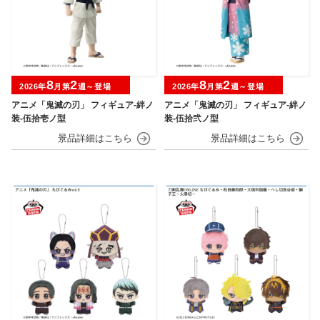
8
2
8
2
2026年
月第
週～登場
2026年
月第
週～登場
アニメ「鬼滅の刃」 フィギュア-絆ノ
アニメ「鬼滅の刃」 フィギュア-絆ノ
装-伍拾壱ノ型
装-伍拾弐ノ型