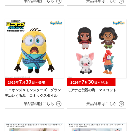
7
30
7
30
2026年
月
日～登場
2026年
月
日～登場
ミニオンズ＆モンスターズ グラン
モアナと伝説の海 マスコット
デぬいぐるみ コミックスタイル