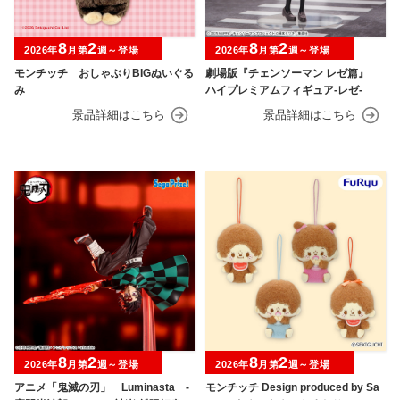
8
2
8
2
2026年
月第
週～登場
2026年
月第
週～登場
モンチッチ おしゃぶりBIGぬいぐる
劇場版『チェンソーマン レゼ篇』
み
ハイプレミアムフィギュア‐レゼ‐
8
2
8
2
2026年
月第
週～登場
2026年
月第
週～登場
アニメ「鬼滅の刃」 Luminasta ‐
モンチッチ Design produced by Sa