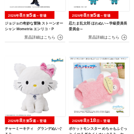
8
5
8
5
2026年
月第
週～登場
2026年
月第
週～登場
ジョジョの奇妙な冒険 ストーンオー
忍たま乱太郎 ほわぬい～学級委員長
シャン Mometria エンリコ・P
委員会～
8
5
8
18
2026年
月第
週～登場
2026年
月
日～登場
チャーミーキティ グランデぬいぐ
ポケットモンスター めちゃもふぐっ