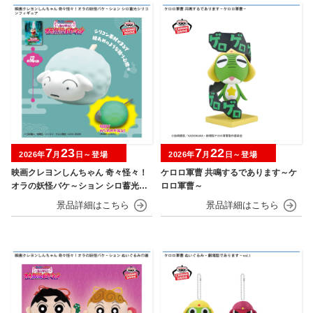
7
23
7
22
2026年
月
日～登場
2026年
月
日～登場
映画クレヨンしんちゃん 奇々怪々！
ケロロ軍曹 共鳴するであります～ケ
オラの妖怪バケ～ション シロ蓄光シ
ロロ軍曹～
リコンフィギュア