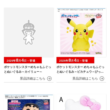
8
4
8
4
2026年
月
日～登場
2026年
月
日～登場
ポケットモンスターめちゃもふぐっ
ポケットモンスター めちゃもふぐっ
とぬいぐるみ～カイリュー～
とぬいぐるみ～ピカチュウ～びっく
りver.