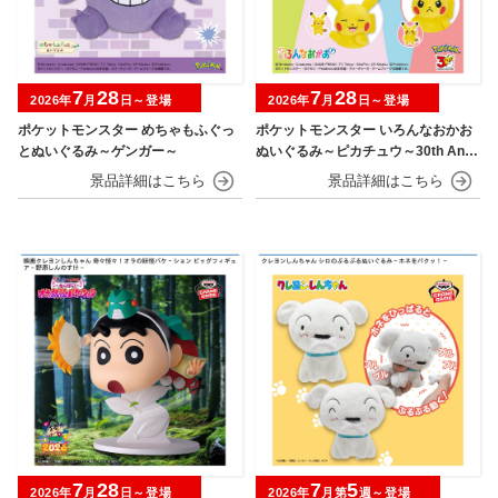
7
28
7
28
2026年
月
日～登場
2026年
月
日～登場
ポケットモンスター めちゃもふぐっ
ポケットモンスター いろんなおかお
とぬいぐるみ～ゲンガー～
ぬいぐるみ～ピカチュウ～30th Anni
versary
7
28
7
5
2026年
月
日～登場
2026年
月第
週～登場