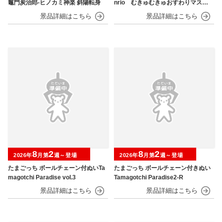
竈門炭治郎‐ヒノカミ神楽 斜陽転身
nrio むきゅむきゅおすわりマスコ
ット
8
2
8
2
2026年
月第
週～登場
2026年
月第
週～登場
たまごっち ボールチェーン付ぬいTa
たまごっち ボールチェーン付きぬい
magotchi Paradise vol.3
Tamagotchi Paradise2-R