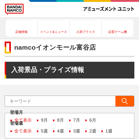
店舗情報
イベント&ニュース
入荷プライズ
設置ゲーム機
namcoイオンモール富谷店
入荷景品・プライズ情報
登場月
全て表示
9月
8月
7月
6月
登場週
全て表示
5週
4週
3週
2週
1週