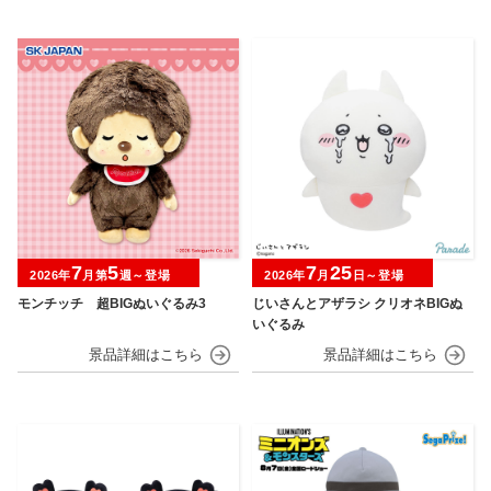
7
5
7
25
2026年
月第
週～登場
2026年
月
日～登場
モンチッチ 超BIGぬいぐるみ3
じいさんとアザラシ クリオネBIGぬ
いぐるみ