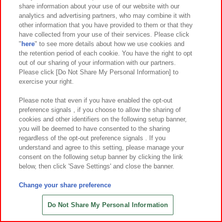
share information about your use of our website with our
7
4
7
4
2026年
月第
週～登場
2026年
月第
週～登場
analytics and advertising partners, who may combine it with
other information that you have provided to them or that they
忍たま乱太郎 ほわぬい～生物委員会
忍たま乱太郎 ほわぬい～火薬委員会
have collected from your use of their services. Please click
～
～
"
here
" to see more details about how we use cookies and
the retention period of each cookie. You have the right to opt
out of our sharing of your information with our partners.
Please click [Do Not Share My Personal Information] to
exercise your right.
Please note that even if you have enabled the opt-out
preference signals , if you choose to allow the sharing of
cookies and other identifiers on the following setup banner,
you will be deemed to have consented to the sharing
regardless of the opt-out preference signals . If you
understand and agree to this setting, please manage your
consent on the following setup banner by clicking the link
below, then click 'Save Settings' and close the banner.
Change your share preference
7
4
7
4
2026年
月第
週～登場
2026年
月第
週～登場
EXPO2025ミャクミャク ブラックBI
葬送のフリーレン FIGURIZMα
Do Not Share My Personal Information
Gぬいぐるみ
“フリーレン”～花舞～