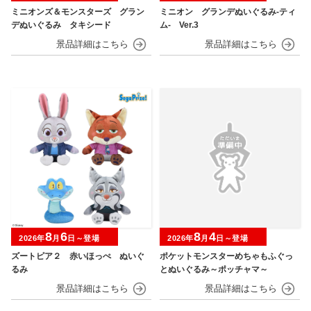
ミニオンズ＆モンスターズ グラン
ミニオン グランデぬいぐるみ‐ティ
デぬいぐるみ タキシード
ム‐ Ver.3
8
6
8
4
2026年
月
日～登場
2026年
月
日～登場
ズートピア２ 赤いほっぺ ぬいぐ
ポケットモンスターめちゃもふぐっ
るみ
とぬいぐるみ～ポッチャマ～