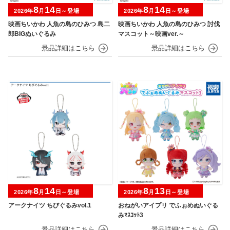
8
14
8
14
2026年
月
日～登場
2026年
月
日～登場
映画ちいかわ 人魚の島のひみつ 島二
映画ちいかわ 人魚の島のひみつ 討伐
郎BIGぬいぐるみ
マスコット～映画ver.～
8
14
8
13
2026年
月
日～登場
2026年
月
日～登場
アークナイツ ちびぐるみvol.1
おねがいアイプリ でふぉめぬいぐる
みﾏｽｺｯﾄ3