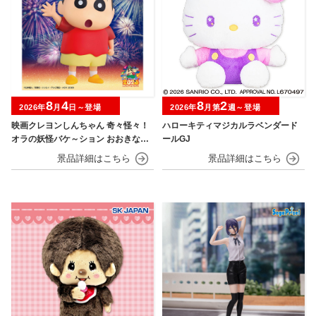
8
4
8
2
2026年
月
日～登場
2026年
月第
週～登場
映画クレヨンしんちゃん 奇々怪々！
ハローキティマジカルラベンダード
オラの妖怪バケ～ション おおきなSO
ールGJ
FVIMATES～野原しんのすけ～