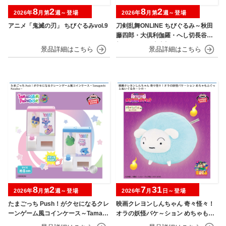
8
2
8
2
2026年
月第
週～登場
2026年
月第
週～登場
アニメ「鬼滅の刃」 ちびぐるみvol.9
刀剣乱舞ONLINE ちびぐるみ～秋田
藤四郎・大倶利伽羅・へし切長谷
部・獅子王・火車切～
8
2
7
31
2026年
月第
週～登場
2026年
月
日～登場
たまごっち Push！がクセになるクレ
映画クレヨンしんちゃん 奇々怪々！
ーンゲーム風コインケース～Tamago
オラの妖怪バケ～ション めちゃもふ
tchi Paradise～
ぐっとぬいぐるみ シロ