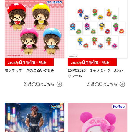
8
4
8
4
2026年
月第
週～登場
2026年
月第
週～登場
モンチッチ きのこぬいぐるみ
EXPO2025 ミャクミャク ぷっく
りシール