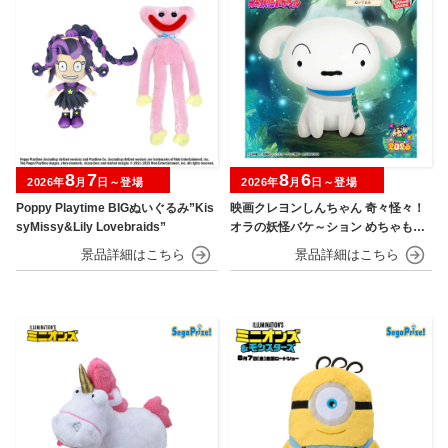
8
7
8
6
2026年
月
日～登場
2026年
月
日～登場
Poppy Playtime BIGぬいぐるみ”Kis
映画クレヨンしんちゃん 奇々怪々！
syMissy&Lily Lovebraids”
オラの妖怪バケ～ション めちゃもふ
ぐっとぬいぐるみ～おすわりポーズ
のシロ～