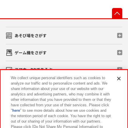
先
あそび場をさがす
ゲーム機をさがす
スマホ・PCであそぶ
We collect unique personal identifiers such as cookies to
analyze our traffic and to personalize content and ads. We
イベント・キャンペーン
share information about your use of our website with our
analytics and advertising partners, who may combine it with
other information that you have provided to them or that they
have collected from your use of their services. Please click
"
here
" to see more details about how we use cookies and
関連会社
サステナビリティ
サイトポリシー
the retention period of each cookie. You have the right to opt
out of our sharing of your information with our partners.
プライバシーポリシー
ウェブアクセシビリティ方針と検証結果
Please click [Do Not Share My Personal Information] to