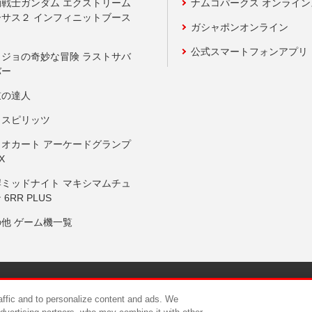
動戦士ガンダム エクストリーム
ナムコパークス オンライ
ーサス２ インフィニットブース
ガシャポンオンライン
公式スマートフォンアプリ
ョジョの奇妙な冒険 ラストサバ
バー
鼓の達人
りスピリッツ
リオカート アーケードグランプ
X
岸ミッドナイト マキシマムチュ
 6RR PLUS
の他 ゲーム機一覧
サイトポリシー
プライバシーポリシー
ウェブアクセシビリティ方
raffic and to personalize content and ads. We