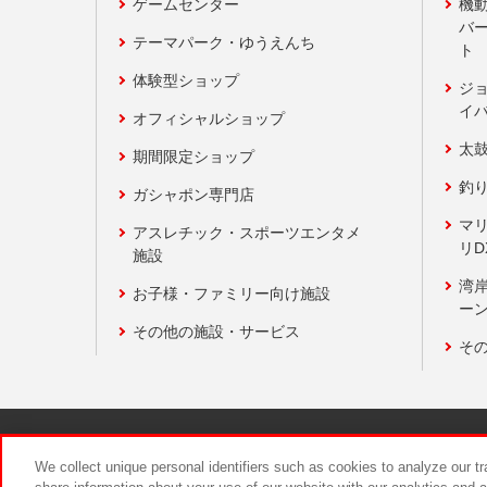
ゲームセンター
機
バ
テーマパーク・ゆうえんち
ト
体験型ショップ
ジ
イ
オフィシャルショップ
太
期間限定ショップ
釣
ガシャポン専門店
マ
アスレチック・スポーツエンタメ
リD
施設
湾
お子様・ファミリー向け施設
ーン
その他の施設・サービス
そ
関連会社
サステナビリティ
We collect unique personal identifiers such as cookies to analyze our t