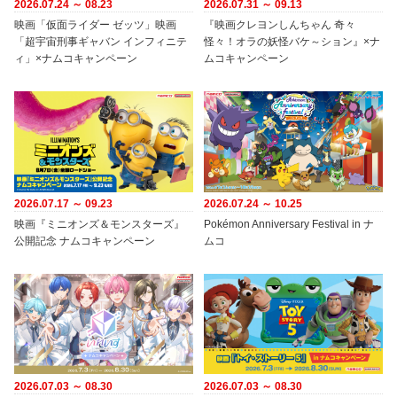
2026.07.24 ～ 08.23
2026.07.31 ～ 09.13
映画「仮面ライダー ゼッツ」映画
『映画クレヨンしんちゃん 奇々
「超宇宙刑事ギャバン インフィニテ
怪々！オラの妖怪バケ～ション』×ナ
ィ」×ナムコキャンペーン
ムコキャンペーン
2026.07.17 ～ 09.23
2026.07.24 ～ 10.25
映画『ミニオンズ＆モンスターズ』
Pokémon Anniversary Festival in ナ
公開記念 ナムコキャンペーン
ムコ
2026.07.03 ～ 08.30
2026.07.03 ～ 08.30