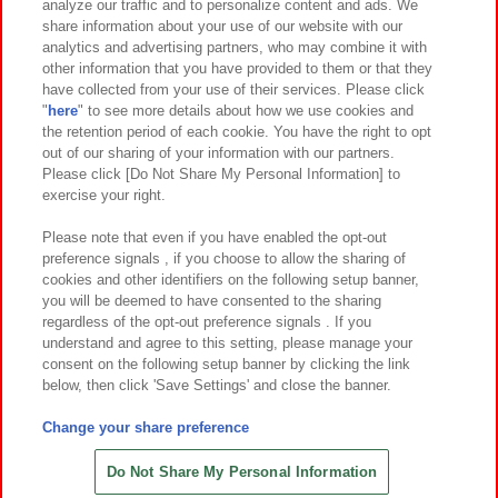
analyze our traffic and to personalize content and ads. We
イベント・キャンペーン
share information about your use of our website with our
analytics and advertising partners, who may combine it with
other information that you have provided to them or that they
have collected from your use of their services. Please click
"
here
" to see more details about how we use cookies and
関連会社
サステナビリティ
サイトポリシー
the retention period of each cookie. You have the right to opt
out of our sharing of your information with our partners.
プライバシーポリシー
ウェブアクセシビリティ方針と検証結果
Please click [Do Not Share My Personal Information] to
exercise your right.
お取引先さまとともに
食品のご提供について
カスタマーハラスメント対応方針
よくあるご質問・お問い合わせ
Please note that even if you have enabled the opt-out
preference signals , if you choose to allow the sharing of
cookies and other identifiers on the following setup banner,
you will be deemed to have consented to the sharing
regardless of the opt-out preference signals . If you
understand and agree to this setting, please manage your
consent on the following setup banner by clicking the link
below, then click 'Save Settings' and close the banner.
©Bandai Namco Amusement Inc.
©Bandai Namco Amusement Lab Inc.
Change your share preference
©Bandai Namco Experience Inc.
©HANAYASHIKI Co., Ltd. All Rights Reserved.
Do Not Share My Personal Information