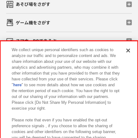
あそび場をさがす
ゲーム機をさがす
スマホ・PCであそぶ
We collect unique personal identifiers such as cookies to
analyze our traffic and to personalize content and ads. We
イベント・キャンペーン
share information about your use of our website with our
analytics and advertising partners, who may combine it with
other information that you have provided to them or that they
have collected from your use of their services. Please click
"
here
" to see more details about how we use cookies and
関連会社
サステナビリティ
サイトポリシー
the retention period of each cookie. You have the right to opt
out of our sharing of your information with our partners.
プライバシーポリシー
ウェブアクセシビリティ方針と検証結果
Please click [Do Not Share My Personal Information] to
exercise your right.
お取引先さまとともに
食品のご提供について
カスタマーハラスメント対応方針
よくあるご質問・お問い合わせ
Please note that even if you have enabled the opt-out
preference signals , if you choose to allow the sharing of
cookies and other identifiers on the following setup banner,
you will be deemed to have consented to the sharing