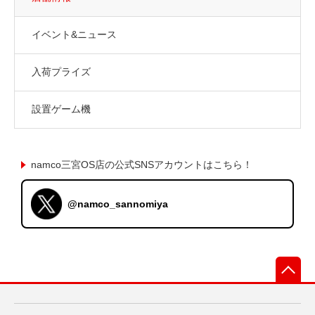
イベント&ニュース
入荷プライズ
設置ゲーム機
namco三宮OS店の公式SNSアカウントはこちら！
@namco_sannomiya
先