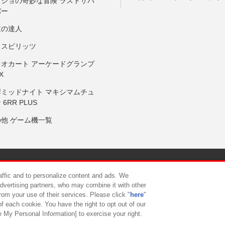
ョジョの奇妙な冒険 ラストサバ
バー
鼓の達人
りスピリッツ
リオカート アーケードグランプ
X
岸ミッドナイト マキシマムチュ
 6RR PLUS
の他 ゲーム機一覧
サイトポリシー
プライバシーポリシー
ウェブアクセシビリティ方
raffic and to personalize content and ads. We
advertising partners, who may combine it with other
rom your use of their services. Please click "
here
"
供について
カスタマーハラスメント対応方針
よくあるご質問・
f each cookie. You have the right to opt out of our
e My Personal Information] to exercise your right.