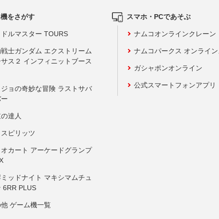
ム機をさがす
スマホ・PCであそぶ
ドルマスター TOURS
ナムコオンラインクレーン
動戦士ガンダム エクストリーム
ナムコパークス オンライ
ーサス２ インフィニットブース
ガシャポンオンライン
公式スマートフォンアプリ
ョジョの奇妙な冒険 ラストサバ
バー
鼓の達人
りスピリッツ
リオカート アーケードグランプ
X
岸ミッドナイト マキシマムチュ
 6RR PLUS
の他 ゲーム機一覧