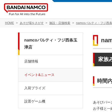
HOME
あそび場をさがす
施設・店舗検索
namcoパルティ・フジ西
na
namcoパルティ・フジ西条玉
津店
家族
店舗情報
イベント&ニュース
時間
入荷プライズ
設置ゲーム機
あそびパー
お子様と一