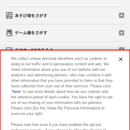
あそび場をさがす
ゲーム機をさがす
スマホ・PCであそぶ
We collect unique personal identifiers such as cookies to
analyze our traffic and to personalize content and ads. We
イベント・キャンペーン
share information about your use of our website with our
analytics and advertising partners, who may combine it with
other information that you have provided to them or that they
have collected from your use of their services. Please click
"
here
" to see more details about how we use cookies and
関連会社
サステナビリティ
サイトポリシー
the retention period of each cookie. You have the right to opt
out of our sharing of your information with our partners.
プライバシーポリシー
ウェブアクセシビリティ方針と検証結果
Please click [Do Not Share My Personal Information] to
exercise your right.
お取引先さまとともに
食品のご提供について
カスタマーハラスメント対応方針
よくあるご質問・お問い合わせ
Please note that even if you have enabled the opt-out