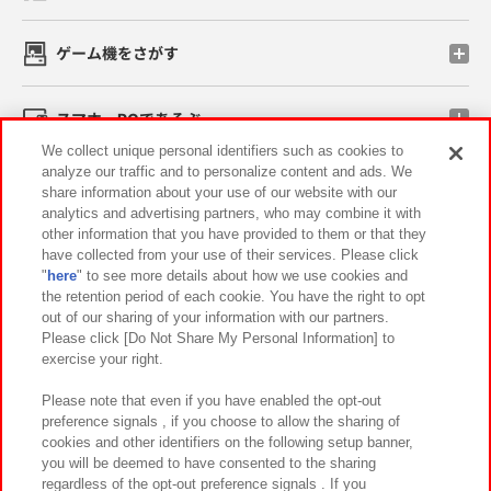
ゲーム機をさがす
スマホ・PCであそぶ
We collect unique personal identifiers such as cookies to
analyze our traffic and to personalize content and ads. We
イベント・キャンペーン
share information about your use of our website with our
analytics and advertising partners, who may combine it with
other information that you have provided to them or that they
have collected from your use of their services. Please click
"
here
" to see more details about how we use cookies and
関連会社
サステナビリティ
サイトポリシー
the retention period of each cookie. You have the right to opt
out of our sharing of your information with our partners.
プライバシーポリシー
ウェブアクセシビリティ方針と検証結果
Please click [Do Not Share My Personal Information] to
exercise your right.
お取引先さまとともに
食品のご提供について
カスタマーハラスメント対応方針
よくあるご質問・お問い合わせ
Please note that even if you have enabled the opt-out
preference signals , if you choose to allow the sharing of
cookies and other identifiers on the following setup banner,
you will be deemed to have consented to the sharing
regardless of the opt-out preference signals . If you