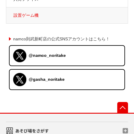
設置ゲーム機
namco則武新町店の公式SNSアカウントはこちら！
@namco_noritake
@gasha_noritake
先
あそび場をさがす