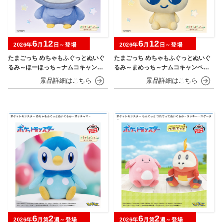
6
12
6
12
2026年
月
日～登場
2026年
月
日～登場
たまごっち めちゃもふぐっとぬいぐ
たまごっち めちゃもふぐっとぬいぐ
るみ～ほーほっち～ナムコキャンペ
るみ～まめっち～ナムコキャンペー
ーン
ン
6
2
6
2
2026年
月第
週～登場
2026年
月第
週～登場