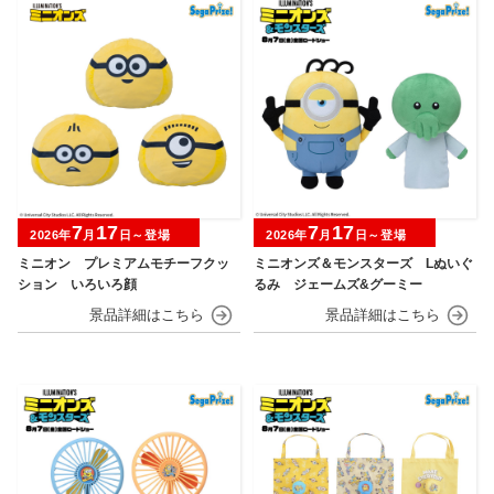
7
17
7
17
2026年
月
日～登場
2026年
月
日～登場
ミニオン プレミアムモチーフクッ
ミニオンズ＆モンスターズ Lぬいぐ
ション いろいろ顔
るみ ジェームズ&グーミー