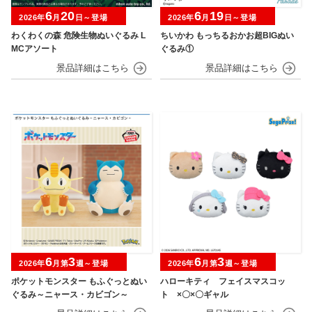
6
20
6
19
2026年
月
日～登場
2026年
月
日～登場
わくわくの森 危険生物ぬいぐるみ L
ちいかわ もっちるおかお超BIGぬい
MCアソート
ぐるみ①
6
3
6
3
2026年
月第
週～登場
2026年
月第
週～登場
ポケットモンスター もふぐっとぬい
ハローキティ フェイスマスコッ
ぐるみ～ニャース・カビゴン～
ト ×〇×〇ギャル