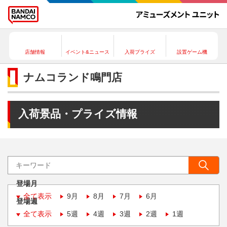
店舗情報
イベント&ニュース
入荷プライズ
設置ゲーム機
ナムコランド鳴門店
入荷景品・プライズ情報
登場月
全て表示
9月
8月
7月
6月
登場週
全て表示
5週
4週
3週
2週
1週