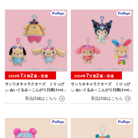
7
2
7
2
2026年
月第
週～登場
2026年
月第
週～登場
サンリオキャラクターズ くりっぴ
サンリオキャラクターズ くりっぴ
ぃ ぬいぐるみ～こんがり日焼けvol.1
ぃ ぬいぐるみ～こんがり日焼けvol.2
～
～