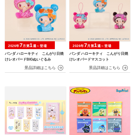
7
1
7
1
2026年
月第
週～登場
2026年
月第
週～登場
パンダ ハローキティ こんがり日焼
パンダ ハローキティ こんがり日焼
けレオパードBIGぬいぐるみ
けレオパードマスコット