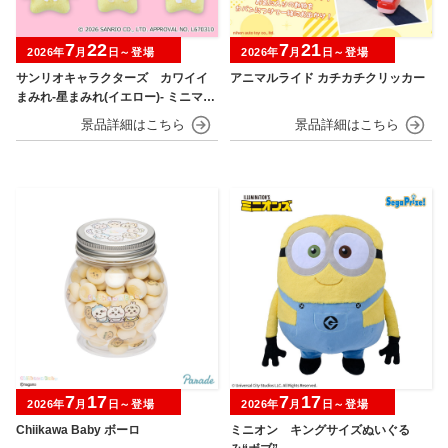
7
22
7
21
2026年
月
日～登場
2026年
月
日～登場
サンリオキャラクターズ カワイイ
アニマルライド カチカチクリッカー
まみれ-星まみれ(イエロー)- ミニマス
コット
7
17
7
17
2026年
月
日～登場
2026年
月
日～登場
Chiikawa Baby ボーロ
ミニオン キングサイズぬいぐる