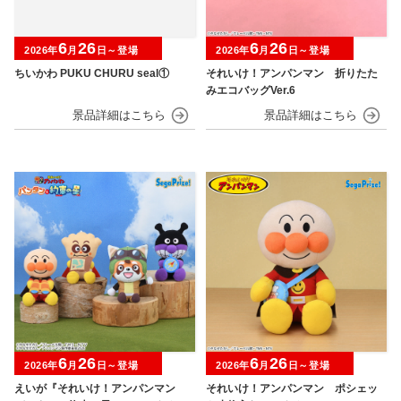
6
26
6
26
2026年
月
日～登場
2026年
月
日～登場
ちいかわ PUKU CHURU seal①
それいけ！アンパンマン 折りたた
みエコバッグVer.6
6
26
6
26
2026年
月
日～登場
2026年
月
日～登場
えいが『それいけ！アンパンマン
それいけ！アンパンマン ポシェッ