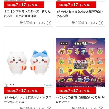
7
17
7
17
2026年
月
日～登場
2026年
月
日～登場
ミニオンズ＆モンスターズ 折りた
ちいかわ もっちるおかお超BIGぬい
たみストロボの傘風日傘
ぐるみ②
7
17
7
17
2026年
月
日～登場
2026年
月
日～登場
ちいかわ いっしょに食べよポップコ
わくわくの森 古代生物ぬいぐるみLM
ーンぬいぐるみ
Cアソート