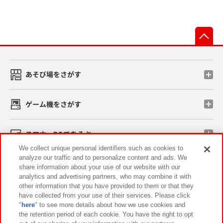
先
あそび場をさがす
ゲーム機をさがす
スマホ・PCであそぶ
We collect unique personal identifiers such as cookies to
analyze our traffic and to personalize content and ads. We
イベント・キャンペーン
share information about your use of our website with our
analytics and advertising partners, who may combine it with
other information that you have provided to them or that they
have collected from your use of their services. Please click
"
here
" to see more details about how we use cookies and
関連会社
サステナビリティ
サイトポリシー
the retention period of each cookie. You have the right to opt