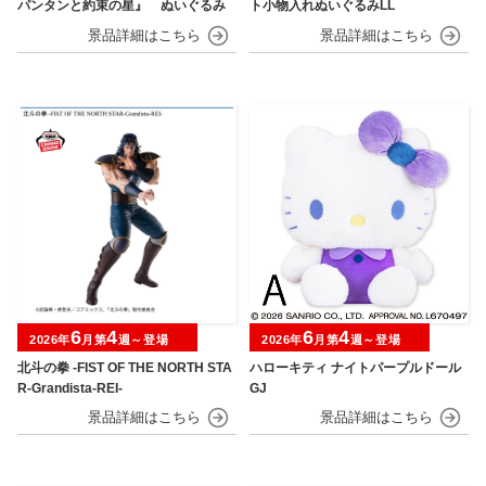
パンタンと約束の星』 ぬいぐるみ
ト小物入れぬいぐるみLL
6
4
6
4
2026年
月第
週～登場
2026年
月第
週～登場
北斗の拳 -FIST OF THE NORTH STA
ハローキティ ナイトパープルドール
R-Grandista-REI-
GJ