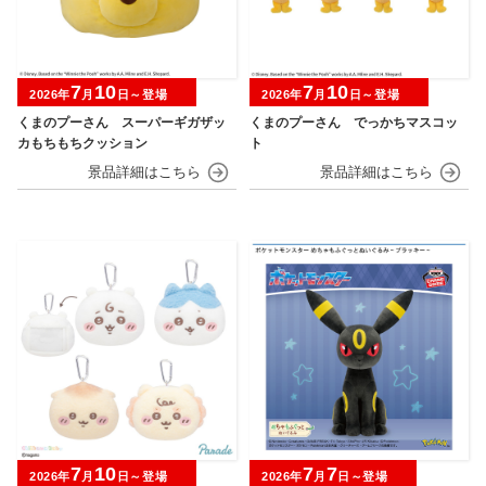
7
10
7
10
2026年
月
日～登場
2026年
月
日～登場
くまのプーさん スーパーギガザッ
くまのプーさん でっかちマスコッ
カもちもちクッション
ト
7
10
7
7
2026年
月
日～登場
2026年
月
日～登場