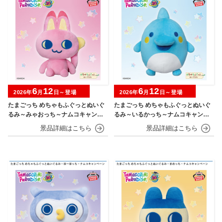
6
12
6
12
2026年
月
日～登場
2026年
月
日～登場
たまごっち めちゃもふぐっとぬいぐ
たまごっち めちゃもふぐっとぬいぐ
るみ～みゃおっち～ナムコキャンペ
るみ～いるかっち～ナムコキャンペ
ーン
ーン