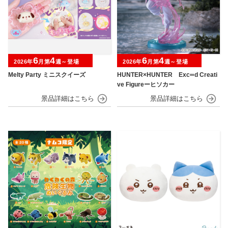
6
4
6
4
2026年
月第
週～登場
2026年
月第
週～登場
Melty Party ミニスクイーズ
HUNTER×HUNTER Exc∞d Creati
ve Figureーヒソカー