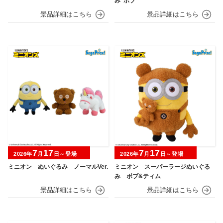
み“ボブ”
7
17
7
17
2026年
月
日～登場
2026年
月
日～登場
ミニオン ぬいぐるみ ノーマルVer.
ミニオン スーパーラージぬいぐる
み ボブ&ティム