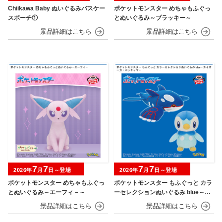
Chiikawa Baby ぬいぐるみパスケー
ポケットモンスター めちゃもふぐっ
スポーチ①
とぬいぐるみ～ブラッキー～
7
7
7
7
2026年
月
日～登場
2026年
月
日～登場
ポケットモンスター めちゃもふぐっ
ポケットモンスター もふぐっと カラ
とぬいぐるみ～エーフィ－～
ーセレクションぬいぐるみ blue～カ
イオーガ・ポッチャマ～