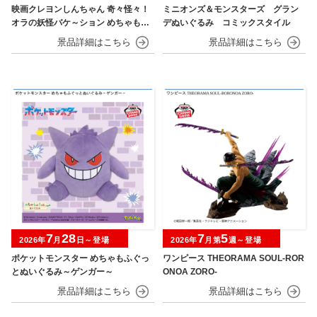
映画クレヨンしんちゃん 奇々怪々！
ミニオンズ＆モンスターズ グラン
オラの妖怪バケ～ション めちゃもふ
デぬいぐるみ コミックスタイル
ぐっとぬいぐるみ シロ
7
28
7
5
2026年
月
日～登場
2026年
月第
週～登場
ポケットモンスター めちゃもふぐっ
ワンピース THEORAMA SOUL-ROR
とぬいぐるみ～ゲンガー～
ONOA ZORO-