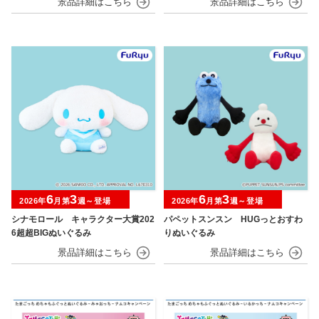
6
3
6
3
2026年
月第
週～登場
2026年
月第
週～登場
シナモロール キャラクター大賞202
パペットスンスン HUGっとおすわ
6超超BIGぬいぐるみ
りぬいぐるみ