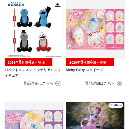
6
4
6
4
2026年
月第
週～登場
2026年
月第
週～登場
パペットスンスン インテリアミニフ
Melty Party スクイーズ
ィギュア