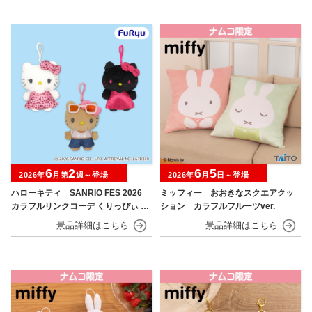
6
2
6
5
2026年
月第
週～登場
2026年
月
日～登場
ハローキティ SANRIO FES 2026
ミッフィー おおきなスクエアクッ
カラフルリンクコーデ くりっぴぃ ぬ
ション カラフルフルーツver.
いぐるみ