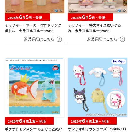
6
5
6
5
2026年
月
日～登場
2026年
月
日～登場
ミッフィー マーカー付きドリンク
ミッフィー 特大サイズぬいぐる
ボトル カラフルフルーツver.
み カラフルフルーツver.
6
1
6
1
2026年
月第
週～登場
2026年
月第
週～登場
ポケットモンスター もふぐっとぬい
サンリオキャラクターズ SANRIO F