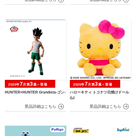
7
3
7
3
2026年
月第
週～登場
2026年
月第
週～登場
HUNTER×HUNTER Grandista-ゴン-
ハローキティ トコナツ日焼けドール
GJ