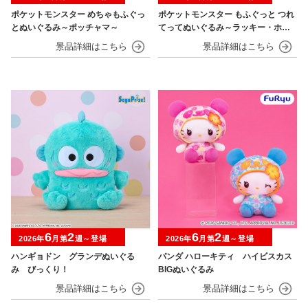
ポケットモンスター めちゃもふぐっ
ポケットモンスター もふぐっと つれ
とぬいぐるみ～ポッチャマ～
てってぬいぐるみ～ラッキー・ホゲ
ータ～
6
2
6
2
2026年
月第
週～登場
2026年
月第
週～登場
ハンギョドン グランデぬいぐる
パンダ ハローキティ ハイビスカス
み びっくり！
BIGぬいぐるみ