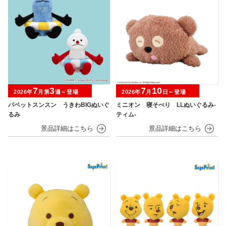
7
3
7
10
2026年
月第
週～登場
2026年
月
日～登場
パペットスンスン うきわBIGぬいぐ
ミニオン 寝そべり LLぬいぐるみ‐
るみ
ティム‐