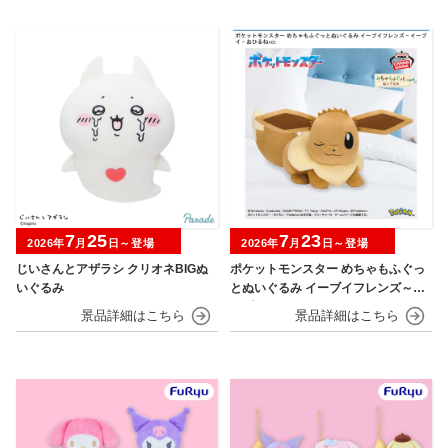
7
25
7
23
2026年
月
日～登場
2026年
月
日～登場
じいさんとアザラシ クリオネBIGぬ
ポケットモンスター めちゃもふぐっ
いぐるみ
とぬいぐるみ イーブイフレンズ～イ
ーブイ～おひるねver.