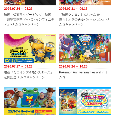
2026.07.24 ～ 08.23
2026.07.31 ～ 09.13
映画「仮面ライダー ゼッツ」映画
『映画クレヨンしんちゃん 奇々
「超宇宙刑事ギャバン インフィニテ
怪々！オラの妖怪バケ～ション』×ナ
ィ」×ナムコキャンペーン
ムコキャンペーン
2026.07.17 ～ 09.23
2026.07.24 ～ 10.25
映画『ミニオンズ＆モンスターズ』
Pokémon Anniversary Festival in ナ
公開記念 ナムコキャンペーン
ムコ