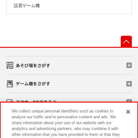
設置ゲーム機
先
あそび場をさがす
ゲーム機をさがす
スマホ・PCであそぶ
We collect unique personal identifiers such as cookies to
analyze our traffic and to personalize content and ads. We
イベント・キャンペーン
share information about your use of our website with our
analytics and advertising partners, who may combine it with
other information that you have provided to them or that they