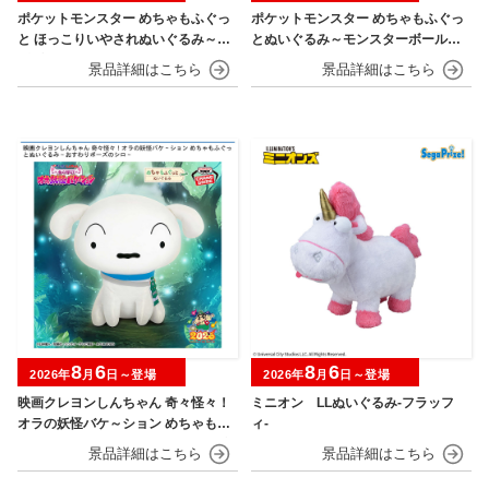
ポケットモンスター めちゃもふぐっ
ポケットモンスター めちゃもふぐっ
と ほっこりいやされぬいぐるみ～カ
とぬいぐるみ～モンスターボール・
ビゴン～
スーパーボール・ハイパーボール・
マスターボール・プレミアボール～
8
6
8
6
2026年
月
日～登場
2026年
月
日～登場
映画クレヨンしんちゃん 奇々怪々！
ミニオン LLぬいぐるみ‐フラッフ
オラの妖怪バケ～ション めちゃもふ
ィ‐
ぐっとぬいぐるみ～おすわりポーズ
のシロ～