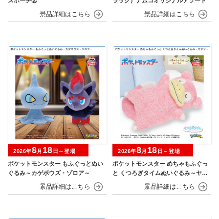
スポーチ②
ラック）ナムコオリジナルアソート
8
18
8
18
2026年
月
日～登場
2026年
月
日～登場
ポケットモンスター もふぐっとぬい
ポケットモンスター めちゃもふぐっ
ぐるみ～カゲボウズ・ゾロア～
と くつろぎタイムぬいぐるみ～ヤド
ン～