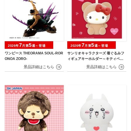
7
5
7
5
2026年
月第
週～登場
2026年
月第
週～登場
ワンピース THEORAMA SOUL-ROR
サンリオキャラクターズ 着ぐるみフ
ONOA ZORO-
ィギュアキーホルダー～キティベアv
er.～