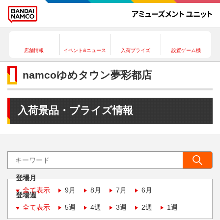
店舗情報
イベント&ニュース
入荷プライズ
設置ゲーム機
namcoゆめタウン夢彩都店
入荷景品・プライズ情報
登場月
全て表示
9月
8月
7月
6月
登場週
全て表示
5週
4週
3週
2週
1週