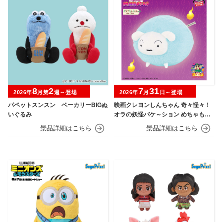
8
2
7
31
2026年
月第
週～登場
2026年
月
日～登場
パペットスンスン ベーカリーBIGぬ
映画クレヨンしんちゃん 奇々怪々！
いぐるみ
オラの妖怪バケ～ション めちゃもふ
ぐっとぬいぐるみ シロ