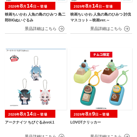
8
14
8
14
2026年
月
日～登場
2026年
月
日～登場
映画ちいかわ 人魚の島のひみつ 島二
映画ちいかわ 人魚の島のひみつ 討伐
郎BIGぬいぐるみ
マスコット～映画ver.～
8
14
8
9
2026年
月
日～登場
2026年
月
日～登場
アークナイツ ちびぐるみvol.1
LOVOTクリッカー