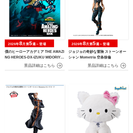
8
5
8
5
2026年
月第
週～登場
2026年
月第
週～登場
僕のヒーローアカデミア THE AMAZI
ジョジョの奇妙な冒険 ストーンオー
NG HEROES-DX-IZUKU MIDORIYA
シャン Mometria 空条徐倫
OVERLAY Ⅱ