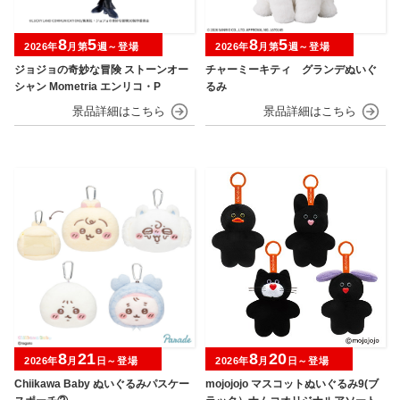
8
5
8
5
2026年
月第
週～登場
2026年
月第
週～登場
ジョジョの奇妙な冒険 ストーンオー
チャーミーキティ グランデぬいぐ
シャン Mometria エンリコ・P
るみ
8
21
8
20
2026年
月
日～登場
2026年
月
日～登場
Chiikawa Baby ぬいぐるみパスケー
mojojojo マスコットぬいぐるみ9(ブ