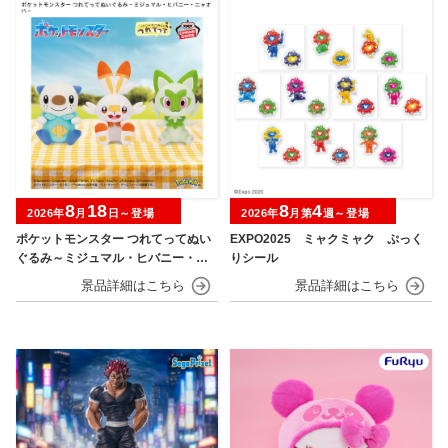
8
18
8
4
2026年
月
日～登場
2026年
月第
週～登場
ポケットモンスター つれてってぬい
EXPO2025 ミャクミャク ぷっく
ぐるみ～ミジュマル・ヒバニー・ニ
りシール
ャオハ～