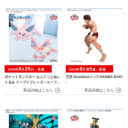
8
25
8
5
2026年
月
日～登場
2026年
月第
週～登場
ポケットモンスター もふぐっとぬい
刃牙 Grandistaッッ!!-HANMA BAKI
ぐるみ イーブイフレンズ～エーフ
-
ィ・ニンフィア～おひるねver.