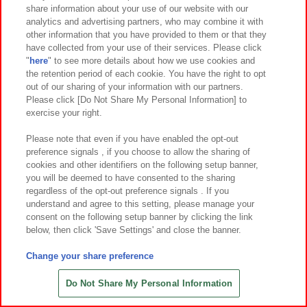
share information about your use of our website with our
7
22
7
21
2026年
月
日～登場
2026年
月
日～登場
analytics and advertising partners, who may combine it with
other information that you have provided to them or that they
サンリオキャラクターズ カワイイ
アニマルライド カチカチクリッカー
have collected from your use of their services. Please click
まみれ-星まみれ(イエロー)- ミニマス
"
here
" to see more details about how we use cookies and
コット
the retention period of each cookie. You have the right to opt
out of our sharing of your information with our partners.
Please click [Do Not Share My Personal Information] to
exercise your right.
Please note that even if you have enabled the opt-out
preference signals , if you choose to allow the sharing of
cookies and other identifiers on the following setup banner,
you will be deemed to have consented to the sharing
regardless of the opt-out preference signals . If you
understand and agree to this setting, please manage your
consent on the following setup banner by clicking the link
below, then click 'Save Settings' and close the banner.
Change your share preference
7
20
7
20
2026年
月
日～登場
2026年
月
日～登場
ガラケーフィギュアキーホルダー
ほねほねスケルトンアクションフィ
Do Not Share My Personal Information
ギュア3