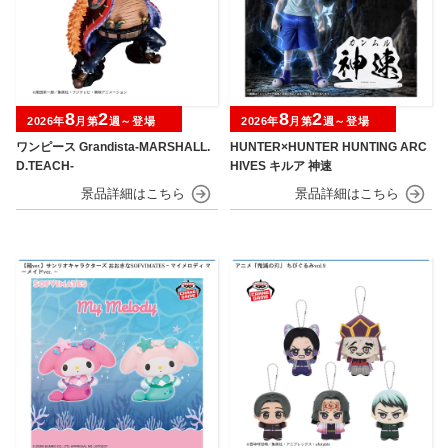
8
2
8
2
2026年
月第
週～登場
2026年
月第
週～登場
ワンピース Grandista-MARSHALL.
HUNTER×HUNTER HUNTING ARC
D.TEACH-
HIVES キルア 神速