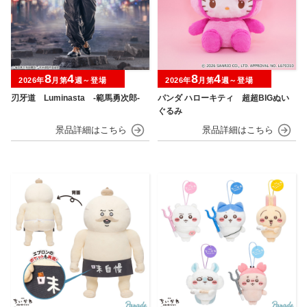
8
4
8
4
2026年
月第
週～登場
2026年
月第
週～登場
刃牙道 Luminasta ‐範馬勇次郎‐
パンダ ハローキティ 超超BIGぬい
ぐるみ