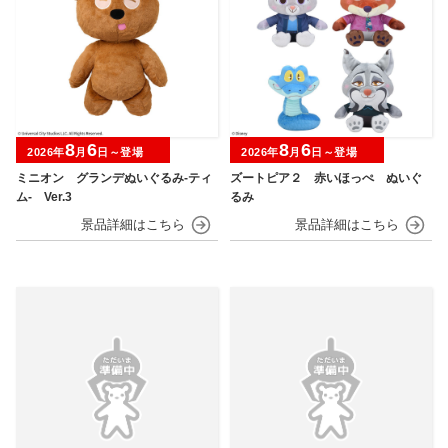
8
6
8
6
2026年
月
日～登場
2026年
月
日～登場
ミニオン グランデぬいぐるみ‐ティ
ズートピア２ 赤いほっぺ ぬいぐ
ム‐ Ver.3
るみ