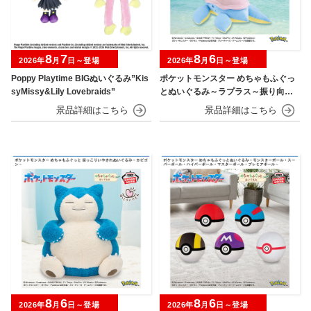
8
7
8
6
2026年
月
日～登場
2026年
月
日～登場
Poppy Playtime BIGぬいぐるみ”Kis
ポケットモンスター めちゃもふぐっ
syMissy&Lily Lovebraids”
とぬいぐるみ～ラプラス～振り向きv
er.
8
6
8
6
2026年
月
日～登場
2026年
月
日～登場