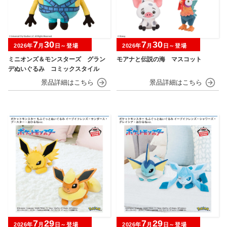
7
30
7
30
2026年
月
日～登場
2026年
月
日～登場
ミニオンズ＆モンスターズ グラン
モアナと伝説の海 マスコット
デぬいぐるみ コミックスタイル
7
29
7
29
2026年
月
日～登場
2026年
月
日～登場