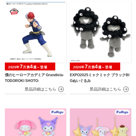
7
4
7
4
2026年
月第
週～登場
2026年
月第
週～登場
僕のヒーローアカデミア Grandista-
EXPO2025ミャクミャク ブラックBI
TODOROKI SHOTO-
Gぬいぐるみ