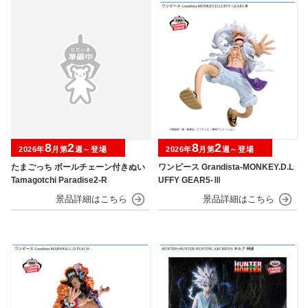
8
2
8
2
2026年
月第
週～登場
2026年
月第
週～登場
たまごっち ボールチェーン付きぬい
ワンピース Grandista-MONKEY.D.L
Tamagotchi Paradise2-R
UFFY GEAR5-Ⅲ