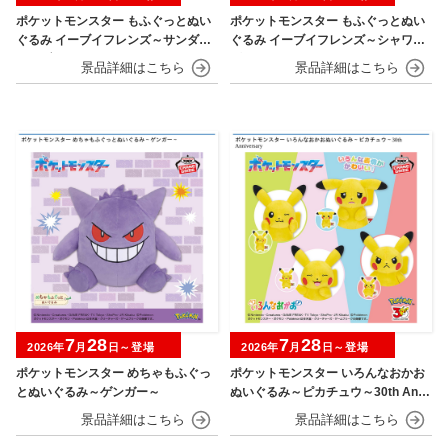
ポケットモンスター もふぐっとぬい
ポケットモンスター もふぐっとぬい
ぐるみ イーブイフレンズ～サンダー
ぐるみ イーブイフレンズ～シャワー
ス・ブースター～おひるねver.
ズ・グレイシア～おひるねver.
7
28
7
28
2026年
月
日～登場
2026年
月
日～登場
ポケットモンスター めちゃもふぐっ
ポケットモンスター いろんなおかお
とぬいぐるみ～ゲンガー～
ぬいぐるみ～ピカチュウ～30th Anni
versary