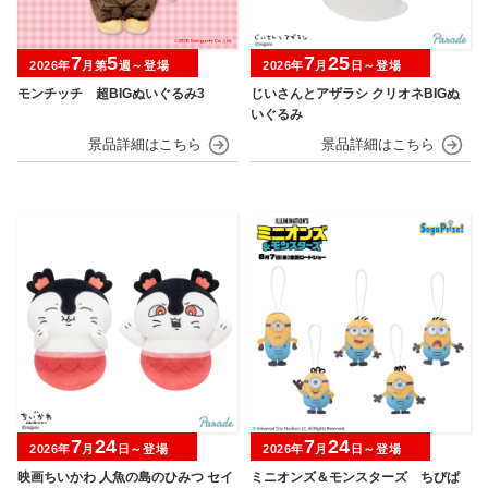
7
5
7
25
2026年
月第
週～登場
2026年
月
日～登場
モンチッチ 超BIGぬいぐるみ3
じいさんとアザラシ クリオネBIGぬ
いぐるみ
7
24
7
24
2026年
月
日～登場
2026年
月
日～登場
映画ちいかわ 人魚の島のひみつ セイ
ミニオンズ＆モンスターズ ちびぱ