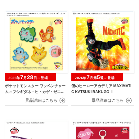
7
28
7
5
2026年
月
日～登場
2026年
月第
週～登場
ポケットモンスター ワッペンチャー
僕のヒーローアカデミア MAXIMATI
ム～フシギダネ・ヒトカゲ・ゼニガ
C KATSUKI BAKUGO Ⅲ
メ・ピカチュウ～30th Anniversary