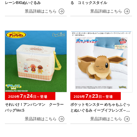
レーンBIGぬいぐるみ
る コミックスタイル
7
24
7
23
2026年
月
日～登場
2026年
月
日～登場
それいけ！アンパンマン クーラー
ポケットモンスター めちゃもふぐっ
バッグVer.5
とぬいぐるみ イーブイフレンズ～イ
ーブイ～おひるねver.