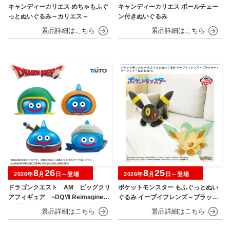
キャンディーカリエス めちゃもふぐ
キャンディーカリエス ボールチェー
っとぬいぐるみ～カリエス～
ン付きぬいぐるみ
8
26
8
25
2026年
月
日～登場
2026年
月
日～登場
ドラゴンクエスト AM ビッグクリ
ポケットモンスター もふぐっとぬい
アフィギュア ~DQⅦ Reimagined
ぐるみ イーブイフレンズ～ブラッキ
発売記念編~
ー・リーフィア～おひるねver.