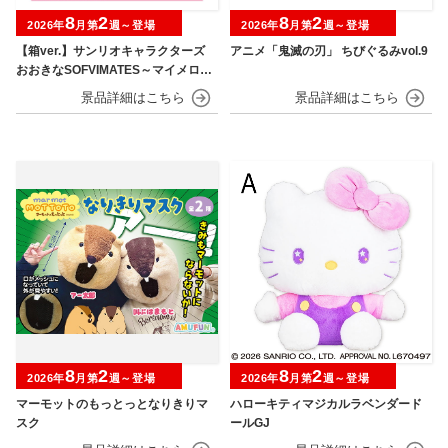
8
2
8
2
2026年
月第
週～登場
2026年
月第
週～登場
【箱ver.】サンリオキャラクターズ
アニメ「鬼滅の刃」 ちびぐるみvol.9
おおきなSOFVIMATES～マイメロデ
ィ マーメイドver. ～
8
2
8
2
2026年
月第
週～登場
2026年
月第
週～登場
マーモットのもっとっとなりきりマ
ハローキティマジカルラベンダード
スク
ールGJ