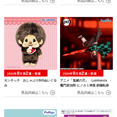
8
2
8
2
2026年
月第
週～登場
2026年
月第
週～登場
モンチッチ おしゃぶりBIGぬいぐる
アニメ「鬼滅の刃」 Luminasta ‐
み
竈門炭治郎‐ヒノカミ神楽 斜陽転身