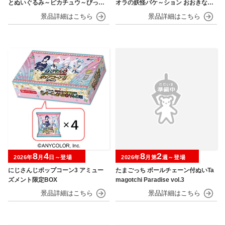
とぬいぐるみ～ピカチュウ～びっく
オラの妖怪バケ～ション おおきなSO
りver.
FVIMATES～野原しんのすけ～
8
4
8
2
2026年
月
日～登場
2026年
月第
週～登場
にじさんじポップコーン3 アミュー
たまごっち ボールチェーン付ぬいTa
ズメント限定BOX
magotchi Paradise vol.3