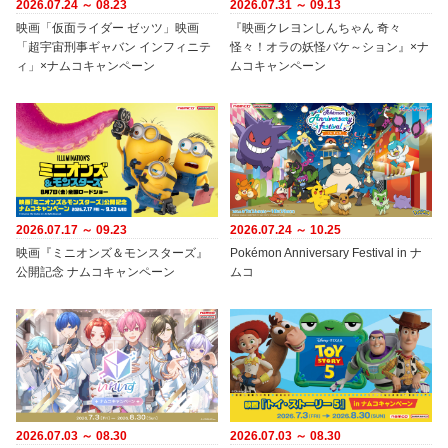
2026.07.24 ～ 08.23
2026.07.31 ～ 09.13
映画「仮面ライダー ゼッツ」映画
『映画クレヨンしんちゃん 奇々
「超宇宙刑事ギャバン インフィニテ
怪々！オラの妖怪バケ～ション』×ナ
ィ」×ナムコキャンペーン
ムコキャンペーン
2026.07.17 ～ 09.23
2026.07.24 ～ 10.25
映画『ミニオンズ＆モンスターズ』
Pokémon Anniversary Festival in ナ
公開記念 ナムコキャンペーン
ムコ
2026.07.03 ～ 08.30
2026.07.03 ～ 08.30