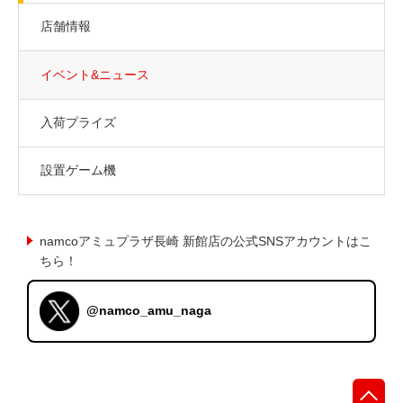
店舗情報
イベント&ニュース
入荷プライズ
設置ゲーム機
namcoアミュプラザ長崎 新館店の公式SNSアカウントはこ
ちら！
@namco_amu_naga
先