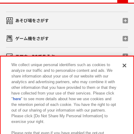
あそび場をさがす
ゲーム機をさがす
スマホ・PCであそぶ
We collect unique personal identifiers such as cookies to
analyze our traffic and to personalize content and ads. We
イベント・キャンペーン
share information about your use of our website with our
analytics and advertising partners, who may combine it with
other information that you have provided to them or that they
have collected from your use of their services. Please click
"
here
" to see more details about how we use cookies and
関連会社
サステナビリティ
サイトポリシー
the retention period of each cookie. You have the right to opt
out of our sharing of your information with our partners.
プライバシーポリシー
ウェブアクセシビリティ方針と検証結果
Please click [Do Not Share My Personal Information] to
exercise your right.
お取引先さまとともに
食品のご提供について
カスタマーハラスメント対応方針
よくあるご質問・お問い合わせ
Please note that even if you have enabled the opt-out