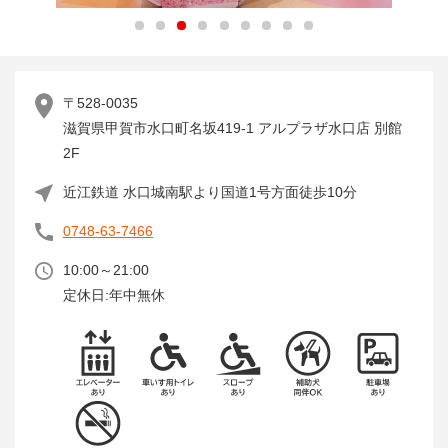
1
2
3
4
5
6
7
8
9
〒528-0035
滋賀県甲賀市水口町名坂419-1 アルプラザ水口店 別館
2F
近江鉄道 水口城南駅より国道1号方面徒歩10分
0748-63-7466
10:00～21:00
定休日:年中無休