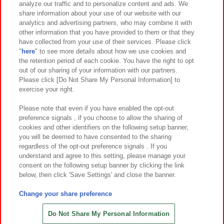
analyze our traffic and to personalize content and ads. We
イベント・キャンペーン
share information about your use of our website with our
analytics and advertising partners, who may combine it with
other information that you have provided to them or that they
have collected from your use of their services. Please click
"
here
" to see more details about how we use cookies and
関連会社
サステナビリティ
サイトポリシー
the retention period of each cookie. You have the right to opt
out of our sharing of your information with our partners.
プライバシーポリシー
ウェブアクセシビリティ方針と検証結果
Please click [Do Not Share My Personal Information] to
exercise your right.
お取引先さまとともに
食品のご提供について
カスタマーハラスメント対応方針
よくあるご質問・お問い合わせ
Please note that even if you have enabled the opt-out
preference signals , if you choose to allow the sharing of
cookies and other identifiers on the following setup banner,
you will be deemed to have consented to the sharing
regardless of the opt-out preference signals . If you
understand and agree to this setting, please manage your
consent on the following setup banner by clicking the link
below, then click 'Save Settings' and close the banner.
©Bandai Namco Amusement Inc.
©Bandai Namco Amusement Lab Inc.
Change your share preference
©Bandai Namco Experience Inc.
©HANAYASHIKI Co., Ltd. All Rights Reserved.
Do Not Share My Personal Information