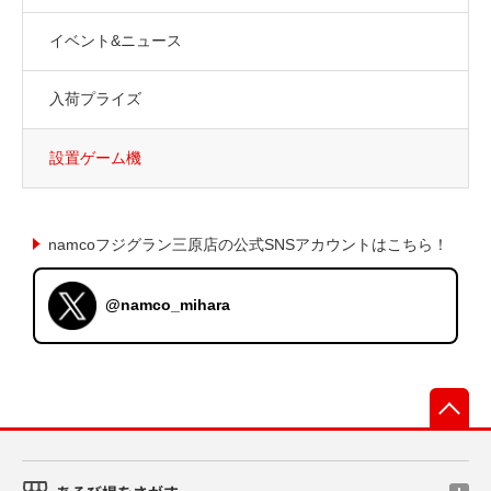
イベント&ニュース
入荷プライズ
設置ゲーム機
namcoフジグラン三原店の公式SNSアカウントはこちら！
@namco_mihara
先