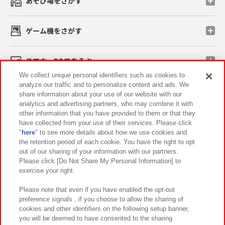
あそび場をさがす
ゲーム機をさがす
スマホ・PCであそぶ
We collect unique personal identifiers such as cookies to
analyze our traffic and to personalize content and ads. We
イベント・キャンペーン
share information about your use of our website with our
analytics and advertising partners, who may combine it with
other information that you have provided to them or that they
have collected from your use of their services. Please click
"
here
" to see more details about how we use cookies and
関連会社
サステナビリティ
サイトポリシー
the retention period of each cookie. You have the right to opt
out of our sharing of your information with our partners.
プライバシーポリシー
ウェブアクセシビリティ方針と検証結果
Please click [Do Not Share My Personal Information] to
exercise your right.
お取引先さまとともに
食品のご提供について
カスタマーハラスメント対応方針
よくあるご質問・お問い合わせ
Please note that even if you have enabled the opt-out
preference signals , if you choose to allow the sharing of
cookies and other identifiers on the following setup banner,
you will be deemed to have consented to the sharing