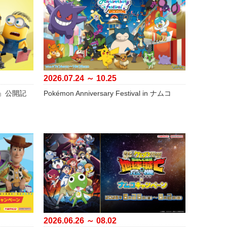
2026.07.24 ～ 10.25
』公開記
Pokémon Anniversary Festival in ナムコ
2026.06.26 ～ 08.02