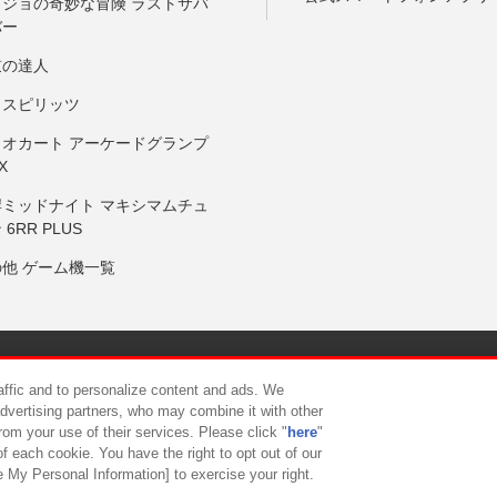
ョジョの奇妙な冒険 ラストサバ
バー
鼓の達人
りスピリッツ
リオカート アーケードグランプ
X
岸ミッドナイト マキシマムチュ
 6RR PLUS
の他 ゲーム機一覧
サイトポリシー
プライバシーポリシー
ウェブアクセシビリティ方
raffic and to personalize content and ads. We
advertising partners, who may combine it with other
rom your use of their services. Please click "
here
"
供について
カスタマーハラスメント対応方針
よくあるご質問・
f each cookie. You have the right to opt out of our
e My Personal Information] to exercise your right.