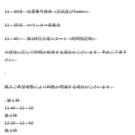
11：30頃 当選番号発表（店頭及びTwitter）
11：35頃 カウンター前集合
11：40～ 第1枠目入場スタート（時間指定制）
※状況に応じて時間が前後する場合がございます。予めご了承下
さい。
購入ご希望者数により枠数が増減する場合がございます。
第１枠
11:40～12：10
第２枠
12:20～12：50
第３枠