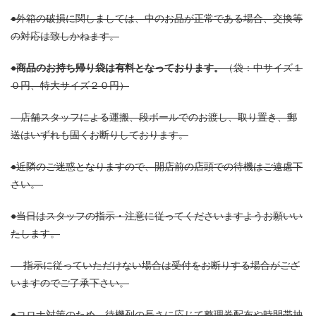
●外箱の破損に関しましては、中のお品が正常である場合、交換等
の対応は致しかねます。
●
商品のお持ち帰り袋は有料となっております。
（袋：中サイズ１
０円、特大サイズ２０円）
店舗スタッフによる運搬、段ボールでのお渡し、取り置き、郵
送はいずれも固くお断りしております。
●近隣のご迷惑となりますので、開店前の店頭での待機はご遠慮下
さい。
●当日はスタッフの指示・注意に従ってくださいますようお願いい
たします。
指示に従っていただけない場合は受付をお断りする場合がござ
いますのでご了承下さい。
●コロナ対策のため、待機列の長さに応じて整理券配布や時間帯抽