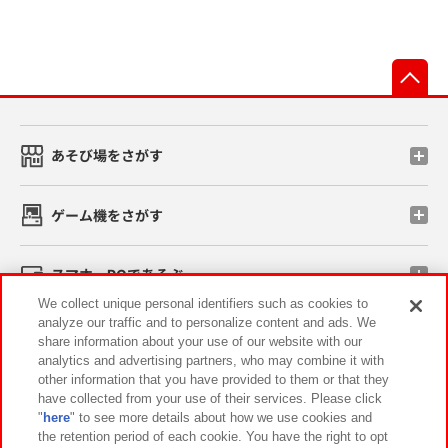
先
あそび場をさがす
ゲーム機をさがす
スマホ・PCであそぶ
We collect unique personal identifiers such as cookies to
analyze our traffic and to personalize content and ads. We
イベント・キャンペーン
share information about your use of our website with our
analytics and advertising partners, who may combine it with
other information that you have provided to them or that they
have collected from your use of their services. Please click
"
here
" to see more details about how we use cookies and
関連会社
サステナビリティ
サイトポリシー
the retention period of each cookie. You have the right to opt