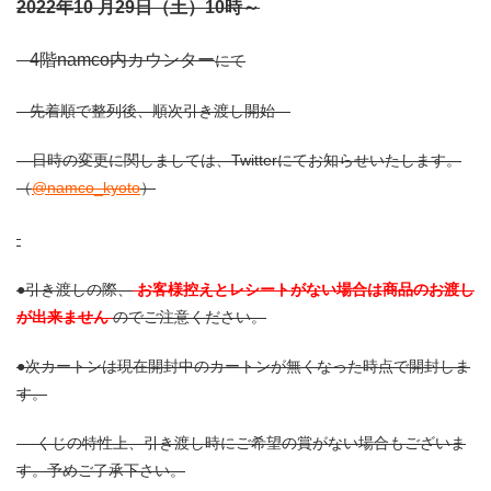
2022年10
月29日（土）10時～
4階namco内カウンター
にて
先着順で整列後、順次引き渡し開始
日時の変更に関しましては、Twitterにてお知らせいたします。
（
@namco_kyoto
）
●引き渡しの際、
お客様控えとレシートがない場合は商品のお渡し
が出来ません
のでご注意ください。
●次カートンは現在開封中のカートンが無くなった時点で開封しま
す。
くじの特性上、引き渡し時にご希望の賞がない場合もございま
す。予めご了承下さい。