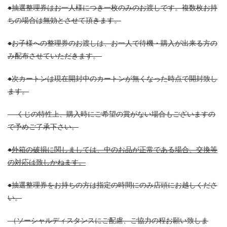
●抽選整理券はお一人様につき一枚のみのお渡しです。複数枚お持
ちの場合は無効とさせて頂きます。
●お子様への整理券のお渡しは、お一人で待機・購入が出来る方の
み配布させていただきます。
●次カートンは現在開封中のカートンが無くなった時点で開封致し
ます。
くじの特性上、購入時にご希望の賞がない場合もございますの
で予めご了承下さい。
●
外箱の破損に関しましては、中のお品が正常である場合、交換等
の対応は致しかねます。
●抽選整理券をお持ちの方は指定の時間にのみ店頭にお越しくださ
い。
（ソーシャルディスタンスにご配慮、ご協力の程お願い致しま