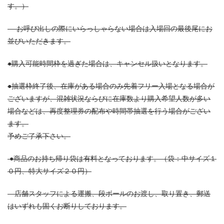
す。）
お呼び出しの際にいらっしゃらない場合は入場回の最後尾にお
並びいただきます。
●購入可能時間枠を過ぎた場合は、キャンセル扱いとなります。
●抽選枠終了後、在庫がある場合のみ先着フリー入場となる場合が
ございますが、混雑状況ならびに在庫数より購入希望人数が多い
場合などは、再度整理券の配布や時間帯抽選を行う場合がござい
ます。
予めご了承下さい。
●商品のお持ち帰り袋は有料となっております。（袋：中サイズ１
０円、特大サイズ２０円）
店舗スタッフによる運搬、段ボールのお渡し、取り置き、郵送
はいずれも固くお断りしております。