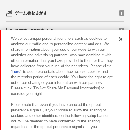
ゲーム機をさがす
スマホ・PCであそぶ
We collect unique personal identifiers such as cookies to
analyze our traffic and to personalize content and ads. We
イベント・キャンペーン
share information about your use of our website with our
analytics and advertising partners, who may combine it with
other information that you have provided to them or that they
have collected from your use of their services. Please click
"
here
" to see more details about how we use cookies and
関連会社
サステナビリティ
サイトポリシー
the retention period of each cookie. You have the right to opt
out of our sharing of your information with our partners.
プライバシーポリシー
ウェブアクセシビリティ方針と検証結果
Please click [Do Not Share My Personal Information] to
exercise your right.
お取引先さまとともに
食品のご提供について
カスタマーハラスメント対応方針
よくあるご質問・お問い合わせ
Please note that even if you have enabled the opt-out
preference signals , if you choose to allow the sharing of
cookies and other identifiers on the following setup banner,
you will be deemed to have consented to the sharing
regardless of the opt-out preference signals . If you