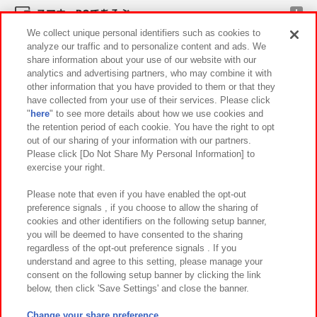
スマホ・PCであそぶ
We collect unique personal identifiers such as cookies to
analyze our traffic and to personalize content and ads. We
イベント・キャンペーン
share information about your use of our website with our
analytics and advertising partners, who may combine it with
other information that you have provided to them or that they
have collected from your use of their services. Please click
"
here
" to see more details about how we use cookies and
関連会社
サステナビリティ
サイトポリシー
the retention period of each cookie. You have the right to opt
out of our sharing of your information with our partners.
プライバシーポリシー
ウェブアクセシビリティ方針と検証結果
Please click [Do Not Share My Personal Information] to
exercise your right.
お取引先さまとともに
食品のご提供について
カスタマーハラスメント対応方針
よくあるご質問・お問い合わせ
Please note that even if you have enabled the opt-out
preference signals , if you choose to allow the sharing of
cookies and other identifiers on the following setup banner,
you will be deemed to have consented to the sharing
regardless of the opt-out preference signals . If you
understand and agree to this setting, please manage your
consent on the following setup banner by clicking the link
below, then click 'Save Settings' and close the banner.
©Bandai Namco Amusement Inc.
©Bandai Namco Amusement Lab Inc.
Change your share preference