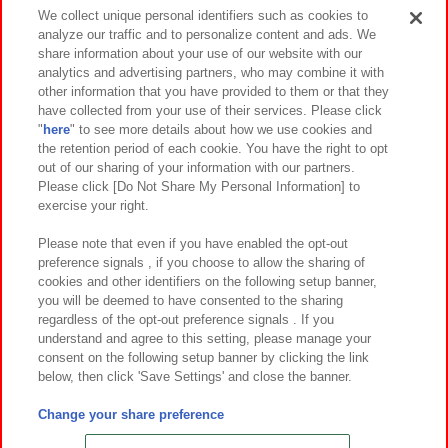
We collect unique personal identifiers such as cookies to
analyze our traffic and to personalize content and ads. We
イベント・キャンペーン
share information about your use of our website with our
analytics and advertising partners, who may combine it with
other information that you have provided to them or that they
have collected from your use of their services. Please click
"
here
" to see more details about how we use cookies and
関連会社
サステナビリティ
サイトポリシー
the retention period of each cookie. You have the right to opt
out of our sharing of your information with our partners.
プライバシーポリシー
ウェブアクセシビリティ方針と検証結果
Please click [Do Not Share My Personal Information] to
exercise your right.
お取引先さまとともに
食品のご提供について
カスタマーハラスメント対応方針
よくあるご質問・お問い合わせ
Please note that even if you have enabled the opt-out
preference signals , if you choose to allow the sharing of
cookies and other identifiers on the following setup banner,
you will be deemed to have consented to the sharing
regardless of the opt-out preference signals . If you
understand and agree to this setting, please manage your
consent on the following setup banner by clicking the link
below, then click 'Save Settings' and close the banner.
©Bandai Namco Amusement Inc.
©Bandai Namco Amusement Lab Inc.
Change your share preference
©Bandai Namco Experience Inc.