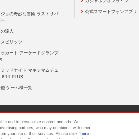
ガシャポンオンライン
公式スマートフォンアプリ
ョジョの奇妙な冒険 ラストサバ
バー
鼓の達人
りスピリッツ
リオカート アーケードグランプ
X
岸ミッドナイト マキシマムチュ
 6RR PLUS
の他 ゲーム機一覧
サイトポリシー
プライバシーポリシー
ウェブアクセシビリティ方
raffic and to personalize content and ads. We
advertising partners, who may combine it with other
rom your use of their services. Please click "
here
"
供について
カスタマーハラスメント対応方針
よくあるご質問・