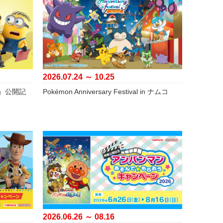
2026.07.24 ～ 10.25
』公開記
Pokémon Anniversary Festival in ナムコ
2026.06.26 ～ 08.16